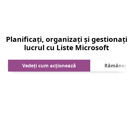
Planificați, organizați și gestionați
lucrul cu Liste Microsoft
Următ
Vedeți cum acționează
Rămâneți c