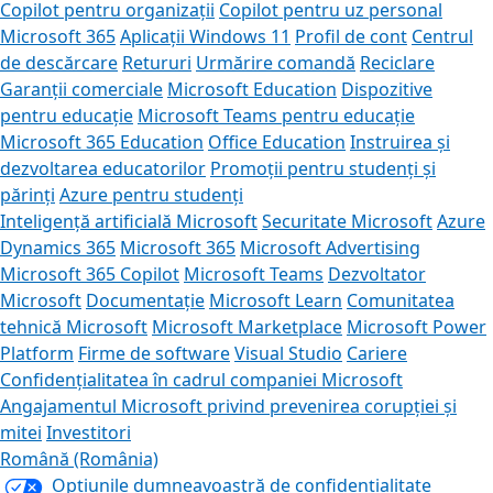
Copilot pentru organizații
Copilot pentru uz personal
Microsoft 365
Aplicații Windows 11
Profil de cont
Centrul
de descărcare
Retururi
Urmărire comandă
Reciclare
Garanții comerciale
Microsoft Education
Dispozitive
pentru educație
Microsoft Teams pentru educație
Microsoft 365 Education
Office Education
Instruirea și
dezvoltarea educatorilor
Promoții pentru studenți și
părinți
Azure pentru studenți
Inteligență artificială Microsoft
Securitate Microsoft
Azure
Dynamics 365
Microsoft 365
Microsoft Advertising
Microsoft 365 Copilot
Microsoft Teams
Dezvoltator
Microsoft
Documentație
Microsoft Learn
Comunitatea
tehnică Microsoft
Microsoft Marketplace
Microsoft Power
Platform
Firme de software
Visual Studio
Cariere
Confidențialitatea în cadrul companiei Microsoft
Angajamentul Microsoft privind prevenirea corupției și
mitei
Investitori
Română (România)
Opțiunile dumneavoastră de confidențialitate