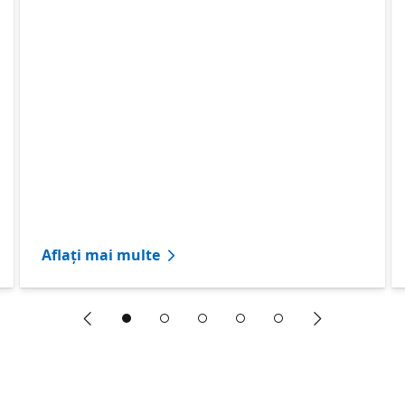
Aflați mai multe
"Diapozitivul anterior"
"Diapozitivu
Diapozitivul anterior carusel1 Diapozitivul următor