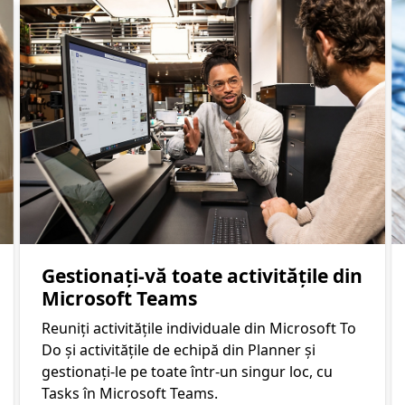
Diapozitivul anterior carusel1 Diapozitivul următor
Slide 1 of 5. Gestionați-vă toate activitățile din Microsoft T
Gestionați-vă toate activitățile din
Microsoft Teams
Reuniți activitățile individuale din Microsoft To
Do și activitățile de echipă din Planner și
gestionați-le pe toate într-un singur loc, cu
Tasks în Microsoft Teams.