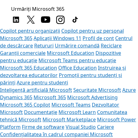
Urmăriți Microsoft 365
Copilot pentru organizații
Copilot pentru uz personal
Microsoft 365
Aplicații Windows 11
Profil de cont
Centrul
de descărcare
Retururi
Urmărire comandă
Reciclare
Garanții comerciale
Microsoft Education
Dispozitive
pentru educație
Microsoft Teams pentru educație
Microsoft 365 Education
Office Education
Instruirea și
dezvoltarea educatorilor
Promoții pentru studenți și
părinți
Azure pentru studenți
Inteligență artificială Microsoft
Securitate Microsoft
Azure
Dynamics 365
Microsoft 365
Microsoft Advertising
Microsoft 365 Copilot
Microsoft Teams
Dezvoltator
Microsoft
Documentație
Microsoft Learn
Comunitatea
tehnică Microsoft
Microsoft Marketplace
Microsoft Power
Platform
Firme de software
Visual Studio
Cariere
Confidențialitatea în cadrul companiei Microsoft