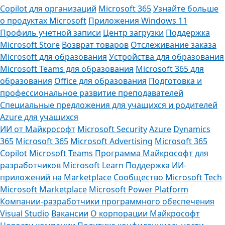
Copilot для организаций
Microsoft 365
Узнайте больше
о продуктах Microsoft
Приложения Windows 11
Профиль учетной записи
Центр загрузки
Поддержка
Microsoft Store
Возврат товаров
Отслеживание заказа
Microsoft для образования
Устройства для образования
Microsoft Teams для образования
Microsoft 365 для
образования
Office для образования
Подготовка и
профессиональное развитие преподавателей
Специальные предложения для учащихся и родителей
Azure для учащихся
ИИ от Майкрософт
Microsoft Security
Azure
Dynamics
365
Microsoft 365
Microsoft Advertising
Microsoft 365
Copilot
Microsoft Teams
Программа Майкрософт для
разработчиков
Microsoft Learn
Поддержка ИИ-
приложений на Marketplace
Сообщество Microsoft Tech
Microsoft Marketplace
Microsoft Power Platform
Компании-разработчики программного обеспечения
Visual Studio
Вакансии
О корпорации Майкрософт