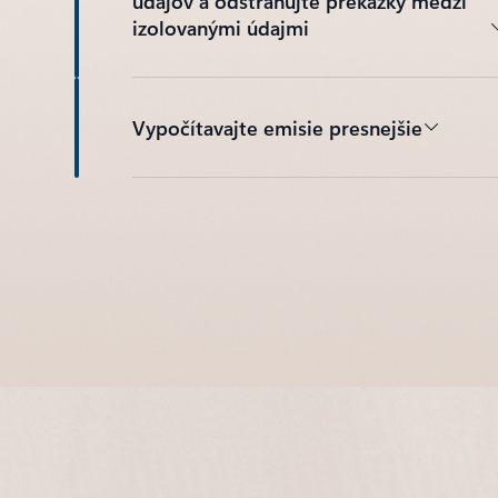
údajov a odstraňujte prekážky medzi
izolovanými údajmi
Vypočítavajte emisie presnejšie
Späť na karty