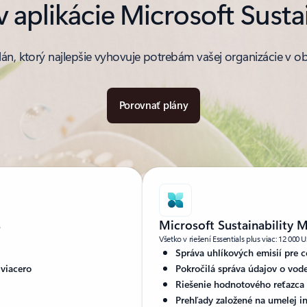
 aplikácie Microsoft Susta
lán, ktorý najlepšie vyhovuje potrebám vašej organizácie v ob
Porovnať plány
s
Microsoft Sustainability
Všetko v riešení Essentials plus viac: 12 00
Správa uhlíkových emisií pre c
 viacero
Pokročilá správa údajov o vod
Riešenie hodnotového reťazca 
Prehľady založené na umelej in