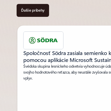
Ďalšie príbehy
Zobrazuje sa snímka 1 z 6
Spoločnosť Södra zasiala semienko kl
pomocou aplikácie Microsoft Sustain
Švédska skupina lesníckeho odvetvia vyhodnocuje údaj
svojho hodnotového reťazca, aby neustále zvyšovala svo
vplyv.