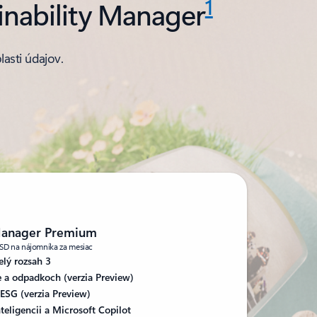
1
inability Manager
lasti údajov.
 Manager Premium
0 USD na nájomníka za mesiac
elý rozsah 3
e a odpadkoch (verzia Preview)
ESG (verzia Preview)
teligencii a Microsoft Copilot