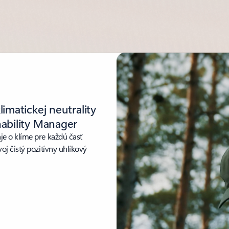
imatickej neutrality
ability Manager
e o klíme pre každú časť
j čistý pozitívny uhlíkový