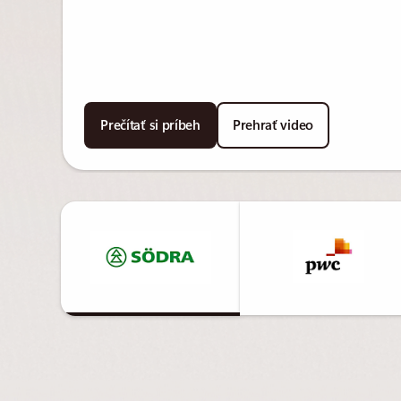
Prečítať si príbeh
Prehrať video
Späť na sekciu Príbehy zákazníkov