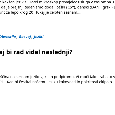
no kakšen jezik si Hotel mikroskop prevajalec usluga v zaslomba. 
da je prejšnji teden smo dodali češki (CSY), danski (DAN), grški (
ount za lepo krog 20. Tukaj je celoten seznam
....
้อนรับ (Dobrodošli), da naše najnovejše javnost!"
Obvestila
,
Razvoj
,
Jeziki
j bi rad videl naslednji?
čina na seznam jezikov, ki jih podpiramo. Vi moči takoj raba to 
 API. Rad bi čestital našemu jeziku kakovosti in pokritosti ekipa o
aslednji? "