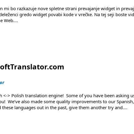
in mi bo razkazuje nove spletne strani prevajanje widget in prevaj
deleženci gredo widget povabi kode v vrečke. Na tej seji boste vid
nje Web
....
osoftTranslator.com
or
h <-> Polish translation engine! Some of you have been asking u
or you! We’ve also made some quality improvements to our Spanish
d these languages out in the past, give them another try and
....
om"