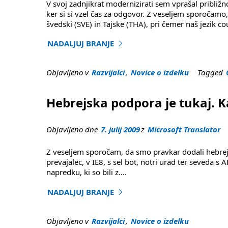
V svoj zadnjikrat modernizirati sem vprašal približ
ker si si vzel čas za odgovor. Z veseljem sporočamo, 
švedski (SVE) in Tajske (THA), pri čemer naš jezik c
NADALJUJ BRANJE
"Dvajset je lepo okroglo številko-pravijo ยินดีต
Objavljeno v
Razvijalci
,
Novice o izdelku
Tagged
Hebrejska podpora je tukaj. Ka
Objavljeno dne
7. julij 2009
z
Microsoft Translator
Z veseljem sporočam, da smo pravkar dodali hebrejš
prevajalec, v IE8, s sel bot, notri urad ter seveda s
napredku, ki so bili z
....
NADALJUJ BRANJE
"Hebrejska podpora je tukaj. Kaj hočeš videti n
Objavljeno v
Razvijalci
,
Novice o izdelku