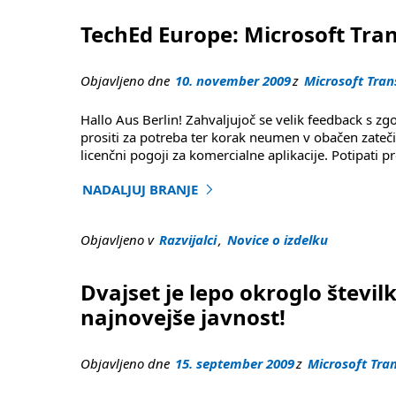
TechEd Europe: Microsoft Tran
Objavljeno dne
10. november 2009
z
Microsoft Tran
Hallo Aus Berlin! Zahvaljujoč se velik feedback s z
prositi za potreba ter korak neumen v obačen zateč
licenčni pogoji za komercialne aplikacije. Potipati
NADALJUJ BRANJE
"TechEd Europe: mikroskop prevajalec neumen 
Objavljeno v
Razvijalci
,
Novice o izdelku
Dvajset je lepo okroglo številk
najnovejše javnost!
Objavljeno dne
15. september 2009
z
Microsoft Tra