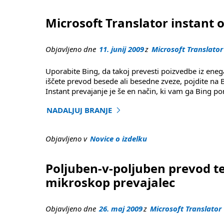
Microsoft Translator instant 
Objavljeno dne
11. junij 2009
z
Microsoft Translator
Uporabite Bing, da takoj prevesti poizvedbe iz ene
iščete prevod besede ali besedne zveze, pojdite na 
Instant prevajanje je še en način, ki vam ga Bing po
NADALJUJ BRANJE
"Mikroskop prevajalec trenutek odgovor zdaj 
Objavljeno v
Novice o izdelku
Poljuben-v-poljuben prevod ter
mikroskop prevajalec
Objavljeno dne
26. maj 2009
z
Microsoft Translator