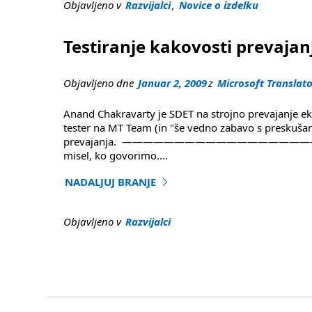
Objavljeno v
Razvijalci
,
Novice o izdelku
Testiranje kakovosti prevajan
Objavljeno dne
Januar 2, 2009
z
Microsoft Translat
Anand Chakravarty je SDET na strojno prevajanje ekipa 
tester na MT Team (in "še vedno zabavo s preskušanj
prevajanja. —————————————————————
misel, ko govorimo
....
NADALJUJ BRANJE
"Testiranje kakovosti prevajanja: Guest blog"
Objavljeno v
Razvijalci