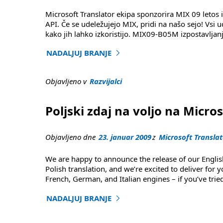
Microsoft Translator ekipa sponzorira MIX 09 letos 
API. Če se udeležujejo MIX, pridi na našo sejo! Vsi u
kako jih lahko izkoristijo. MIX09-B05M izpostavlja
NADALJUJ BRANJE
"Obvestila in seje na MIX09 (posodobljeno)"
Objavljeno v
Razvijalci
Poljski zdaj na voljo na Micr
Objavljeno dne
23. januar 2009
z
Microsoft Translat
We are happy to announce the release of our Englis
Polish translation, and we’re excited to deliver f
French, German, and Italian engines – if you’ve trie
NADALJUJ BRANJE
"Poljski zdaj na voljo na MicrosoftTranslator.c