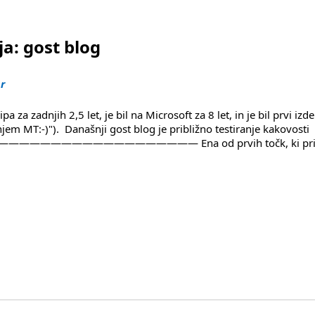
ja: gost blog
or
za zadnjih 2,5 let, je bil na Microsoft za 8 let, in je bil prvi izde
em MT:-)"). Današnji gost blog je približno testiranje kakovosti
———————————————— Ena od prvih točk, ki prid