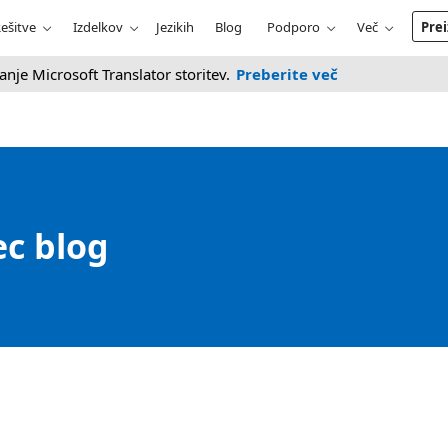
ešitve
Izdelkov
Jezikih
Blog
Podporo
Več
Prei
anje Microsoft Translator storitev.
Preberite več
ec blog