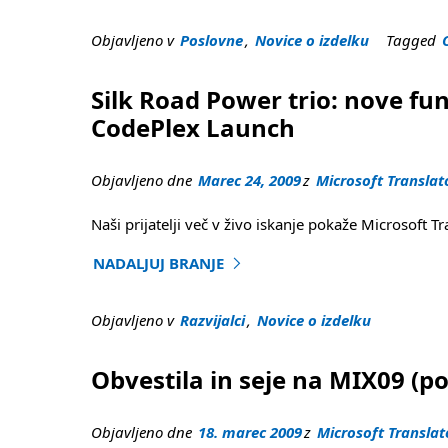
Objavljeno v
Poslovne
,
Novice o izdelku
Tagged
Silk Road Power trio: nove fu
CodePlex Launch
Objavljeno dne
Marec 24, 2009
z
Microsoft Translat
Naši prijatelji več v živo iskanje pokaže Microsoft 
NADALJUJ BRANJE
"Silk Road Power trio: nove funkcije API, Micr
Objavljeno v
Razvijalci
,
Novice o izdelku
Obvestila in seje na MIX09 (p
Objavljeno dne
18. marec 2009
z
Microsoft Translat