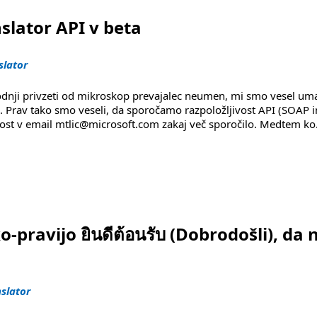
slator API v beta
slator
godnji privzeti od mikroskop prevajalec neumen, mi smo vesel uma
i. Prav tako smo veseli, da sporočamo razpoložljivost API (SOAP 
 prost v email mtlic@microsoft.com zakaj več sporočilo. Medtem ko
v zateči"
o-pravijo ยินดีต้อนรับ (Dobrodošli), da 
nslator