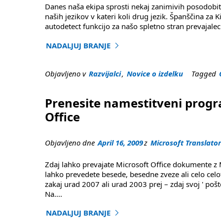
Danes naša ekipa sprosti nekaj zanimivih posodobite
naših jezikov v kateri koli drug jezik. Španščina z
autodetect funkcijo za našo spletno stran prevajalec. 
NADALJUJ BRANJE
"Poljuben-v-poljuben prevod ter jezik autodete
Objavljeno v
Razvijalci
,
Novice o izdelku
Tagged
Prenesite namestitveni progr
Office
Objavljeno dne
April 16, 2009
z
Microsoft Translato
Zdaj lahko prevajate Microsoft Office dokumente z M
lahko prevedete besede, besedne zveze ali celo celo
zakaj urad 2007 ali urad 2003 prej – zdaj svoj ' po
Na
....
NADALJUJ BRANJE
"Travnato gričevje mikroskop prevajalec umes