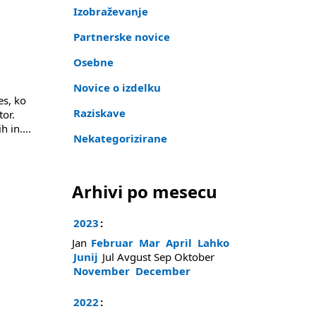
Izobraževanje
Partnerske novice
Osebne
Novice o izdelku
es, ko
Raziskave
tor.
ih in
....
Nekategorizirane
Arhivi po mesecu
2023
:
Jan
Februar
Mar
April
Lahko
Junij
Jul
Avgust
Sep
Oktober
November
December
2022
: