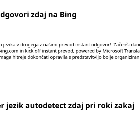
odgovori zdaj na Bing
ga jezika v drugega z našimi prevod instant odgovor! Začenši dan
Bing.com in kick off instant prevod, powered by Microsoft Transla
maga hitreje dokončati opravila s predstavitvijo bolje organiziran
naprej Bing"
 jezik autodetect zdaj pri roki zakaj