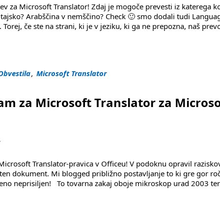
v za Microsoft Translator! Zdaj je mogoče prevesti iz katerega ko
a Kitajsko? Arabščina v nemščino? Check 🙂 smo dodali tudi Langua
Torej, če ste na strani, ki je v jeziku, ki ga ne prepozna, naš prev
ct zdaj pri roki zakaj mikroskop prevajalec"
Obvestila
,
Microsoft Translator
am za Microsoft Translator za Microso
r
icrosoft Translator-pravica v Officeu! V podoknu opravil razisko
ten dokument. Mi blogged približno postavljanje to ki gre gor ro
šteno neprisiljen! To tovarna zakaj oboje mikroskop urad 2003 te
titi zakaj mikroskop urad"