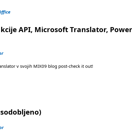
Office
nkcije API, Microsoft Translator, Powe
or
Translator v svojih MIX09 blog post-check it out!
osoft Translator, PowerToys CodePlex Launch"
osodobljeno)
or