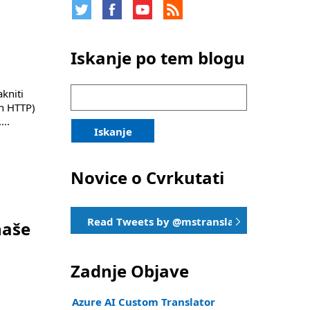
Iskanje po tem blogu
Iskanje:
kniti
in HTTP)
....
Iskanje
Novice o Cvrkutati
Read Tweets by @mstranslator
naše
Zadnje Objave
Azure AI Custom Translator