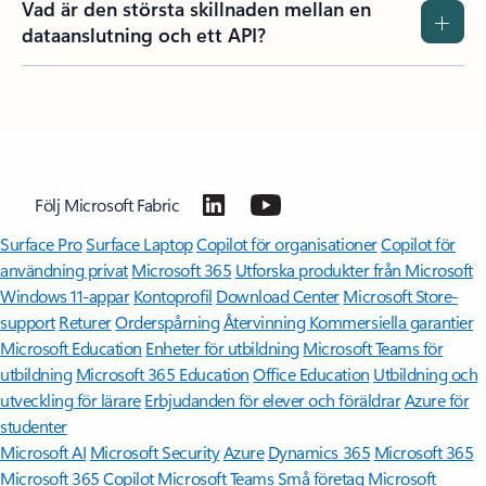
Vad är den största skillnaden mellan en
dataanslutning och ett API?
Följ Microsoft Fabric
Surface Pro
Surface Laptop
Copilot för organisationer
Copilot för
användning privat
Microsoft 365
Utforska produkter från Microsoft
Windows 11-appar
Kontoprofil
Download Center
Microsoft Store-
support
Returer
Orderspårning
Återvinning
Kommersiella garantier
Microsoft Education
Enheter för utbildning
Microsoft Teams för
utbildning
Microsoft 365 Education
Office Education
Utbildning och
utveckling för lärare
Erbjudanden för elever och föräldrar
Azure för
studenter
Microsoft AI
Microsoft Security
Azure
Dynamics 365
Microsoft 365
Microsoft 365 Copilot
Microsoft Teams
Små företag
Microsoft