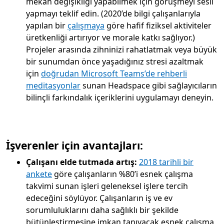
mekan değişikliği yapabilmek için görüşmeyi sesli
yapmayı teklif edin. (2020’de bilgi çalışanlarıyla
yapılan bir
çalışmaya
göre hafif fiziksel aktiviteler
üretkenliği artırıyor ve morale katkı sağlıyor.)
Projeler arasında zihninizi rahatlatmak veya büyük
bir sunumdan önce yaşadığınız stresi azaltmak
için
doğrudan Microsoft Teams’de rehberli
meditasyonlar
sunan Headspace gibi sağlayıcıların
bilinçli farkındalık içeriklerini uygulamayı deneyin.
İşverenler için avantajları:
Çalışanı elde tutmada artış:
2018 tarihli bir
ankete
göre çalışanların %80’i esnek çalışma
takvimi sunan işleri geleneksel işlere tercih
edeceğini söylüyor. Çalışanların iş ve ev
sorumluluklarını daha sağlıklı bir şekilde
bütünleştirmesine imkan tanıyacak esnek çalışma