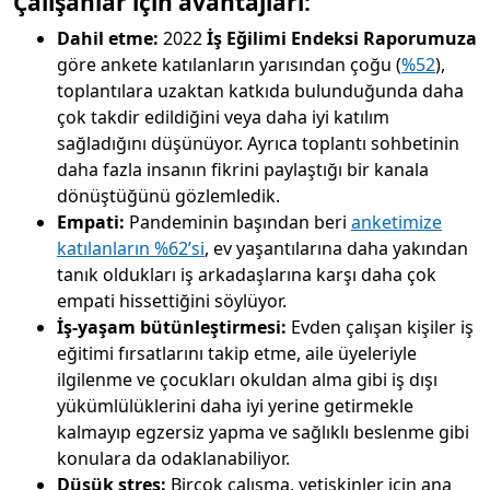
Çalışanlar için avantajları:
Dahil etme:
2022
İş Eğilimi Endeksi Raporumuza
göre ankete katılanların yarısından çoğu (
%52
),
toplantılara uzaktan katkıda bulunduğunda daha
çok takdir edildiğini veya daha iyi katılım
sağladığını düşünüyor. Ayrıca toplantı sohbetinin
daha fazla insanın fikrini paylaştığı bir kanala
dönüştüğünü gözlemledik.
Empati:
Pandeminin başından beri
anketimize
katılanların %62’si
, ev yaşantılarına daha yakından
tanık oldukları iş arkadaşlarına karşı daha çok
empati hissettiğini söylüyor.
İş-yaşam bütünleştirmesi:
Evden çalışan kişiler iş
eğitimi fırsatlarını takip etme, aile üyeleriyle
ilgilenme ve çocukları okuldan alma gibi iş dışı
yükümlülüklerini daha iyi yerine getirmekle
kalmayıp egzersiz yapma ve sağlıklı beslenme gibi
konulara da odaklanabiliyor.
Düşük stres:
Birçok çalışma, yetişkinler için ana