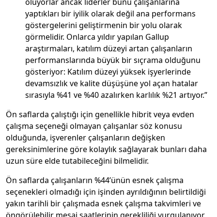
oluyorlar ancak liderler bunu çalışanlarına
yaptıkları bir iyilik olarak değil ana performans
göstergelerini geliştirmenin bir yolu olarak
görmelidir. Onlarca yıldır yapılan Gallup
araştırmaları, katılım düzeyi artan çalışanların
performanslarında büyük bir sıçrama olduğunu
gösteriyor: Katılım düzeyi yüksek işyerlerinde
devamsızlık ve kalite düşüşüne yol açan hatalar
sırasıyla %41 ve %40 azalırken karlılık %21 artıyor.”
Ön saflarda çalıştığı için genellikle hibrit veya evden
çalışma seçeneği olmayan çalışanlar söz konusu
olduğunda, işverenler çalışanların değişken
gereksinimlerine göre kolaylık sağlayarak bunları daha
uzun süre elde tutabileceğini bilmelidir.
Ön saflarda çalışanların %44’ünün esnek çalışma
seçenekleri olmadığı için işinden ayrıldığının belirtildiği
yakın tarihli bir çalışmada esnek çalışma takvimleri ve
öngörülebilir mesai saatlerinin gerekliliği vurgulanıyor.