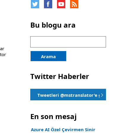
Bu blogu ara
Arama
için:
dar
tor
Arama
Twitter Haberler
Tweetleri @mstranslator'e göre okuyun
En son mesaj
Azure AI Özel Çevirmen Sinir