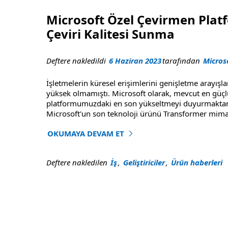
Microsoft Özel Çevirmen Plat
Çeviri Kalitesi Sunma
Deftere nakledildi
6 Haziran 2023
tarafından
Micros
İşletmelerin küresel erişimlerini genişletme arayışlar
yüksek olmamıştı. Microsoft olarak, mevcut en güçlü 
platformumuzdaki en son yükseltmeyi duyurmaktan 
Microsoft'un son teknoloji ürünü Transformer mimari
OKUMAYA DEVAM ET
"Microsoft Özel Çevirmen Platformu Yükseltmes
Deftere nakledilen
İş
,
Geliştiriciler
,
Ürün haberleri