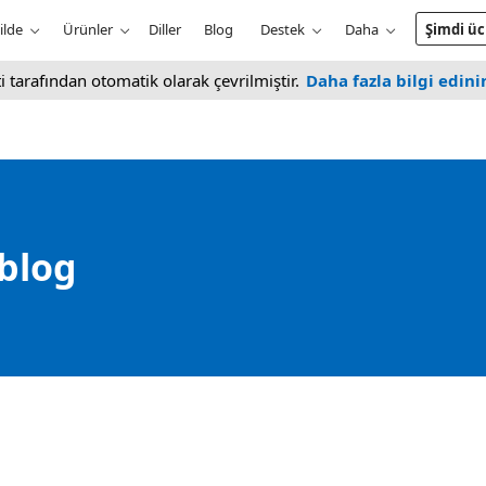
ilde
Ürünler
Diller
Blog
Destek
Daha
Şimdi üc
i tarafından otomatik olarak çevrilmiştir.
Daha fazla bilgi edini
 blog