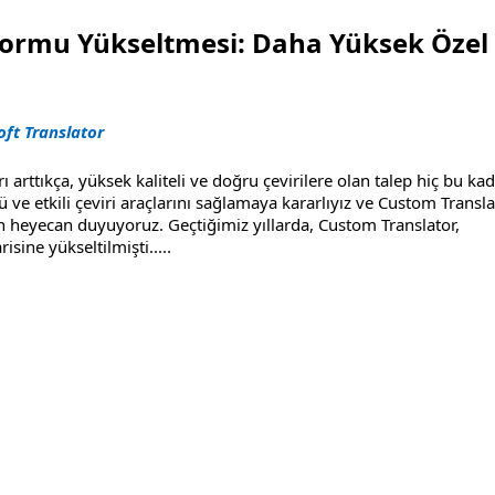
formu Yükseltmesi: Daha Yüksek Özel
oft Translator
ı arttıkça, yüksek kaliteli ve doğru çevirilere olan talep hiç bu ka
ve etkili çeviri araçlarını sağlamaya kararlıyız ve Custom Transla
heyecan duyuyoruz. Geçtiğimiz yıllarda, Custom Translator,
sine yükseltilmişti.
....
i: Daha Yüksek Özel Çeviri Kalitesi Sunma"