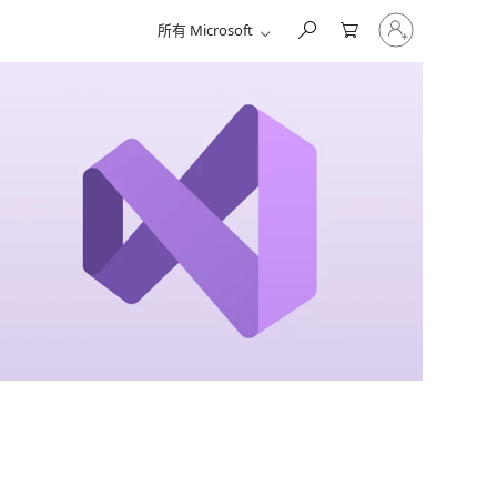
请
所有 Microsoft
登
录
你
的
帐
户