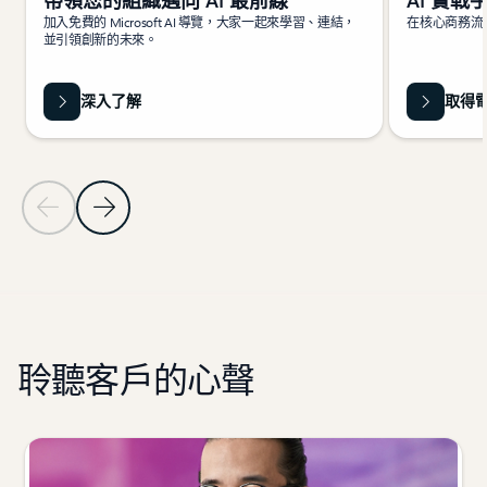
帶領您的組織邁向 AI 最前線
AI 實戰
加入免費的 Microsoft AI 導覽，大家一起來學習、連結，
在核心商務流程
並引領創新的未來。
深入了解
取得
上一頁投影片
下一頁投影片
返回資源章節
聆聽客戶的心聲
顯示第 1 張投影片 (共 6 張)