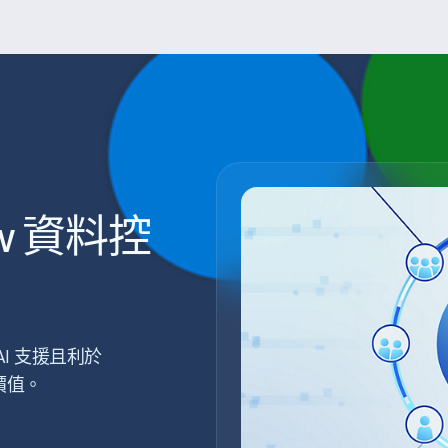
iew 資料控
I 支援且利於
價值。