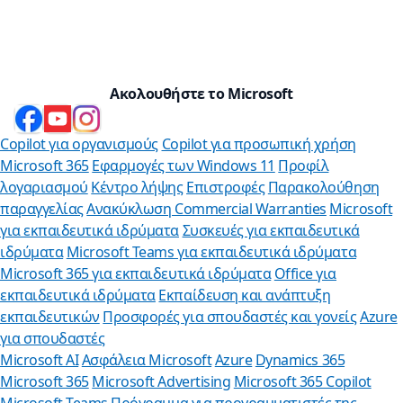
Ακολουθήστε το Microsoft
Copilot για οργανισμούς
Copilot για προσωπική χρήση
Microsoft 365
Εφαρμογές των Windows 11
Προφίλ
λογαριασμού
Κέντρο λήψης
Επιστροφές
Παρακολούθηση
παραγγελίας
Ανακύκλωση
Commercial Warranties
Microsoft
για εκπαιδευτικά ιδρύματα
Συσκευές για εκπαιδευτικά
ιδρύματα
Microsoft Teams για εκπαιδευτικά ιδρύματα
Microsoft 365 για εκπαιδευτικά ιδρύματα
Office για
εκπαιδευτικά ιδρύματα
Εκπαίδευση και ανάπτυξη
εκπαιδευτικών
Προσφορές για σπουδαστές και γονείς
Azure
για σπουδαστές
Microsoft AI
Ασφάλεια Microsoft
Azure
Dynamics 365
Microsoft 365
Microsoft Advertising
Microsoft 365 Copilot