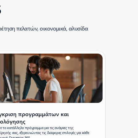
5
ηρέτηση πελατών, οικονομικά, αλυσίδα
γκριση προγραμμάτων και
μολόγησης
τε το κατάλληλο πρόγραμμα για τις ανάγκες της
είρησής σας, εξερευνώντας τις διάφορες επιλογές για κάθε
μογή Dynamics 365.