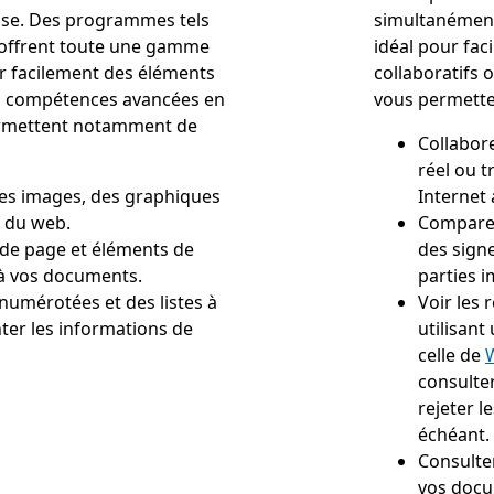
ise. Des programmes tels
simultanément
offrent toute une gamme
idéal pour faci
er facilement des éléments
collaboratifs o
s compétences avancées en
vous permetten
ermettent notamment de
Collabor
réel ou 
es images, des graphiques
Internet 
t du web.
Comparer
 de page et éléments de
des sign
 à vos documents.
parties 
s numérotées et des listes à
Voir les 
ter les informations de
utilisant
celle de
consulter
rejeter l
échéant.
Consulter
vos docum