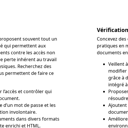
Vérificatio
 proposent souvent tout un
Concevez des 
ité qui permettent aux
pratiques en ma
ents contre les accès non
documents en l
de perte inhérent au travail
Veillent 
ysiques. Recherchez des
modifier
us permettent de faire ce
grâce à d
intégré 
r l’accès et contrôler qui
Proposen
 document.
résoudre
e d’un mot de passe et les
Ajoutent 
tion involontaire.
document
cuments dans divers formats
Amélioren
te enrichi et HTML.
environn