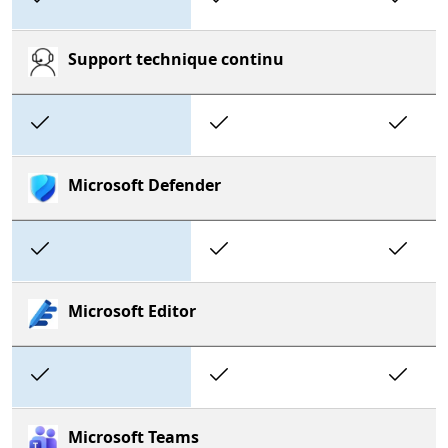
Support technique continu
Included
Included
In
Microsoft Defender
Included
Included
In
Microsoft Editor
Included
Included
In
Microsoft Teams