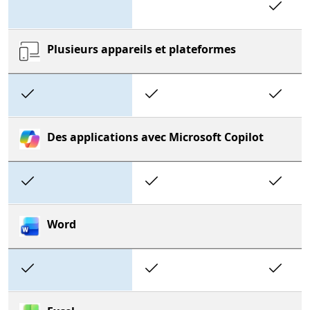
In
Plusieurs appareils et plateformes
Included
Included
In
Des applications avec Microsoft Copilot
Included
Included
In
Word
Included
Included
In