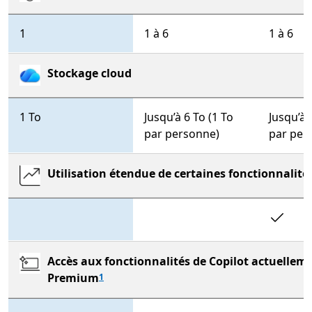
1
1 à 6
1 à 6
Stockage cloud
1 To
Jusqu’à 6 To (1 To
Jusqu’à 
par personne)
par per
Utilisation étendue de certaines fonctionnalités
In
Accès aux fonctionnalités de Copilot actuellem
Premium
1