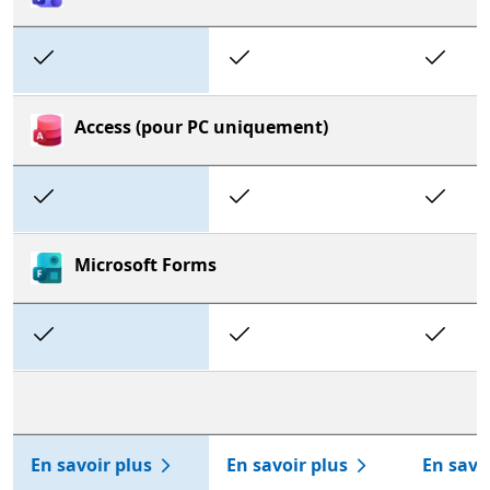
Included
Included
In
Access (pour PC uniquement)
Included
Included
In
Microsoft Forms
Included
Included
In
En savoir plus
En savoir plus
En savo