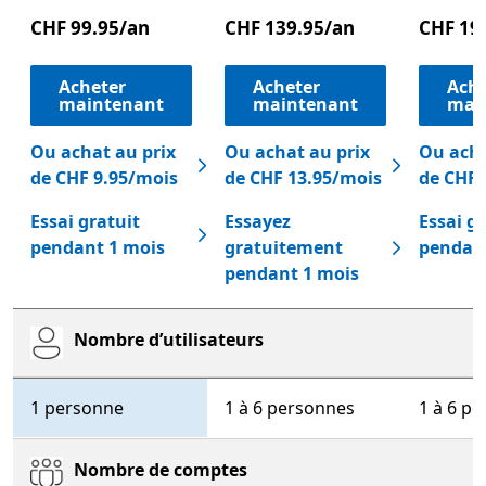
CHF 99.95/an
CHF 139.95/an
CHF 19
Acheter
Acheter
Ache
maintenant
maintenant
mai
Ou achat au prix
Ou achat au prix
Ou acha
de CHF 9.95/mois
de CHF 13.95/mois
de CHF 
Essai gratuit
Essayez
Essai g
pendant 1 mois
gratuitement
pendan
pendant 1 mois
Nombre d’utilisateurs
Microsoft 365 Personnel
Microsoft 365 Famille
Mi
1 personne
1 à 6 personnes
1 à 6 p
Nombre de comptes