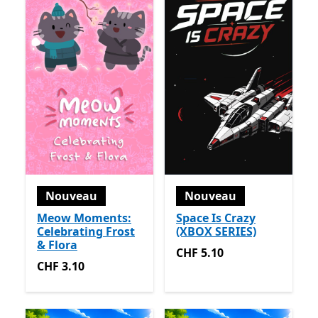
Nouveau
Nouveau
Meow Moments:
Space Is Crazy
Celebrating Frost
(XBOX SERIES)
& Flora
CHF 5.10
CHF 5.10
CHF 3.10
CHF 3.10