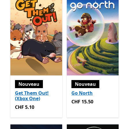
Nouveau
Nouveau
Get Them Out!
Go North
(Xbox One)
CHF 15.50
CHF 15.50
CHF 5.10
CHF 5.10