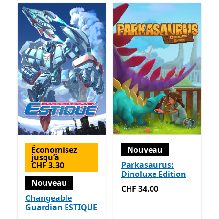
Économisez
Nouveau
jusqu’à
Parkasaurus:
CHF 3.30
Dinoluxe Edition
Nouveau
CHF 34.00
CHF 34.00
Changeable
Guardian ESTIQUE