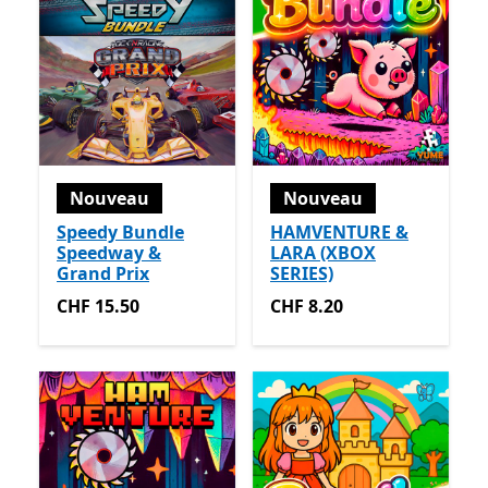
Nouveau
Nouveau
Speedy Bundle
HAMVENTURE &
Speedway &
LARA (XBOX
Grand Prix
SERIES)
CHF 15.50
CHF 8.20
CHF 15.50
CHF 8.20