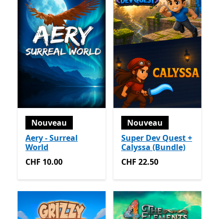
Nouveau
Nouveau
Aery - Surreal
Super Dev Quest +
World
Calyssa (Bundle)
CHF 10.00
CHF 22.50
CHF 10.00
CHF 22.50