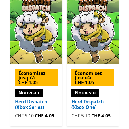
Économisez
Économisez
jusqu’à
jusqu’à
CHF 1.05
CHF 1.05
Nouveau
Nouveau
Herd Dispatch
Herd Dispatch
(Xbox Series)
(Xbox One)
Initialement CHF 5.10 maintenant CHF 4.05
Initialement CHF 5.10 mai
CHF 5.10
CHF 4.05
CHF 5.10
CHF 4.05