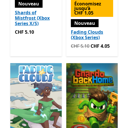
Nouveau
Économisez
jusqu’à
Shards of
CHF 1.05
Mistfrost (Xbox
Nouveau
Series X/S)
CHF 5.10
CHF 5.10
Fading Clouds
(Xbox Series)
Initialement CHF 5.10 mai
CHF 5.10
CHF 4.05