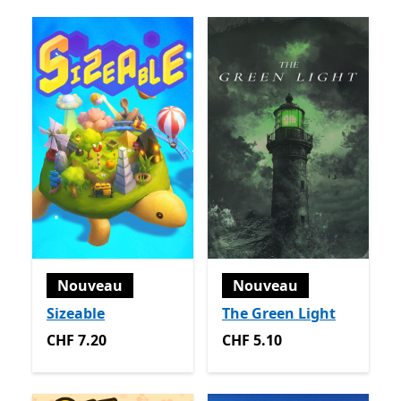
Nouveau
Nouveau
Sizeable
The Green Light
CHF 7.20
CHF 5.10
CHF 7.20
CHF 5.10