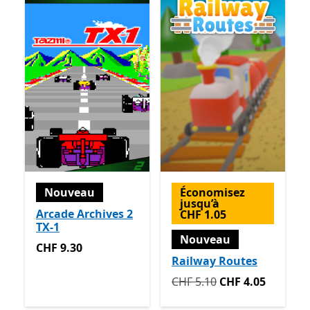
Nouveau
Économisez
jusqu’à
Arcade Archives 2
CHF 1.05
TX-1
Nouveau
CHF 9.30
CHF 9.30
Railway Routes
Initialement CHF 5.10 mai
CHF 5.10
CHF 4.05