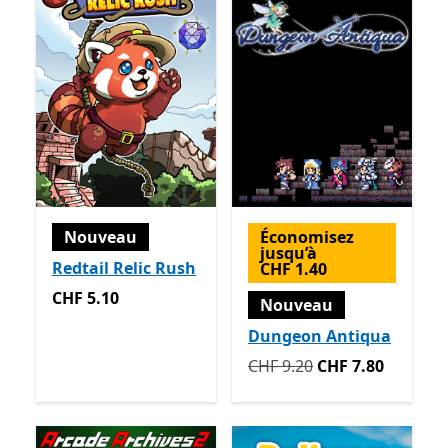
Nouveau
Économisez
jusqu’à
Redtail Relic Rush
CHF 1.40
CHF 5.10
CHF 5.10
Nouveau
Dungeon Antiqua
Initialement CHF 9.20 mai
CHF 9.20
CHF 7.80