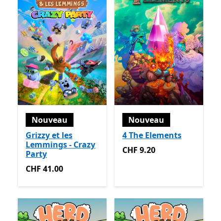
Nouveau
Nouveau
Grizzy et les
4 The Elements
Lemmings - Crazy
CHF 9.20
CHF 9.20
Party
CHF 41.00
CHF 41.00