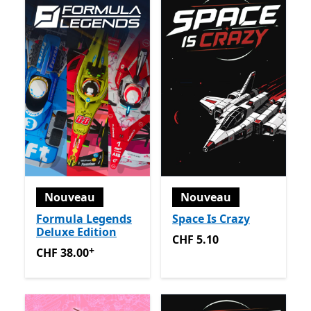
Nouveau
Nouveau
Formula Legends
Space Is Crazy
Deluxe Edition
CHF 5.10
CHF 5.10
+
CHF 38.00
Avec des achats dans l’application
CHF 38.00