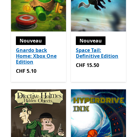
Nouveau
Nouveau
Gnardo back
Space Tail:
Home: Xbox One
Definitive Edition
Edition
CHF 15.50
CHF 15.50
CHF 5.10
CHF 5.10