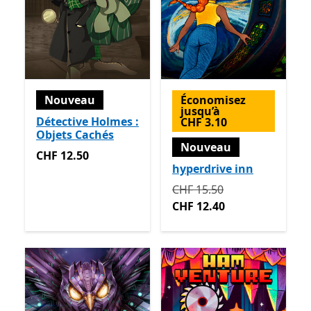
Nouveau
Économisez
jusqu’à
Détective Holmes :
CHF 3.10
Objets Cachés
Nouveau
CHF 12.50
CHF 12.50
hyperdrive inn
Initialement CHF 15.50 ma
CHF 15.50
CHF 12.40