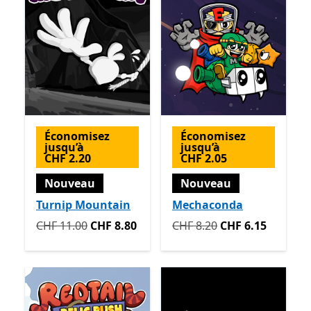
Économisez
Économisez
jusqu’à
jusqu’à
CHF 2.20
CHF 2.05
Nouveau
Nouveau
Turnip Mountain
Mechaconda
Initialement CHF 11.00 maintenant CHF 8.80
Initialement CHF 8.20 mai
CHF 11.00
CHF 8.80
CHF 8.20
CHF 6.15