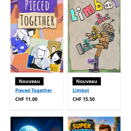
Nouveau
Nouveau
Pieced Together
Limbot
CHF 11.00
CHF 15.50
CHF 11.00
CHF 15.50