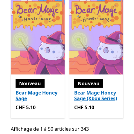
Nouveau
Nouveau
Bear Mage Honey
Bear Mage Honey
Sage
Sage (Xbox Series)
CHF 5.10
CHF 5.10
CHF 5.10
CHF 5.10
Affichage de 1 à 50 articles sur 343
Affichage de 1 à 50 articles sur 343