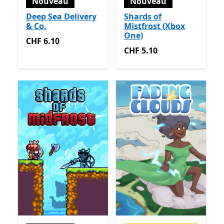
Nouveau
Nouveau
Deep Sea Delivery
Shards of
& Co.
Mistfrost (Xbox
One)
CHF 6.10
CHF 6.10
CHF 5.10
CHF 5.10