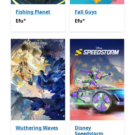
Fishing Planet
Fall Guys
+
+
Efu
Na-enye ịzụrụ n'ime ngwa
Efu
Na-enye ịzụrụ n'ime n
Efu
Efu
Wuthering Waves
Disney
Speedstorm