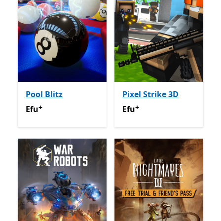
Pool Blitz
Pixel Strike 3D
+
+
Efu
Na-enye ịzụrụ n'ime ngwa
Efu
Na-enye ịzụrụ n'ime n
Efu
Efu