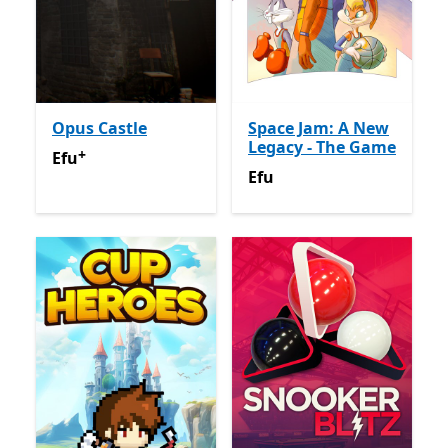
Opus Castle
Space Jam: A New
Legacy - The Game
+
Efu
Na-enye ịzụrụ n'ime ngwa
Efu
Efu
Efu