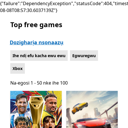
{"failure":"DependencyException","statusCode":404,"times
08-08T08:57:30.6037139Z"}
Top free games
List Microsoft.com
Dozigharịa nsonaazụ
Ihe ndị efu kacha ewu ewu
Egwuregwu
Xbox
Na-egosi 1 - 50 nke ihe 100
Na-egosi 1 - 50 nke ihe 100