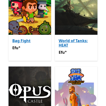
Bag Fight
World of Tanks:
HEAT
+
Efu
Na-enye ịzụrụ n'ime ngwa
Efu
+
Efu
Na-enye ịzụrụ n'ime n
Efu