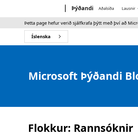
Microsoft
Þýðandi
Aðalsíða
Lausnir
Þetta page hefur verið sjálfkrafa þýtt með því að Mic
Íslenska
Microsoft Þýðandi B
Flokkur:
Rannsóknir