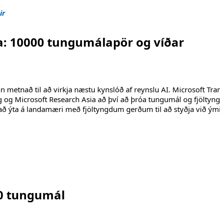
ir
a: 10000 tungumálapör og víðar
 metnað til að virkja næstu kynslóð af reynslu AI. Microsoft Tra
g og Microsoft Research Asia að því að þróa tungumál og fjöltyn
að ýta á landamæri með fjöltyngdum gerðum til að styðja við ým
álapör og víðar"
00 tungumál