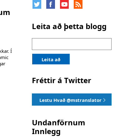
kum
Leita að þetta blogg
Leita
að:
kar. Í
amic
Leita að
gar
Fréttir á Twitter
Lestu Hvað @mstranslator
Undanförnum
Innlegg