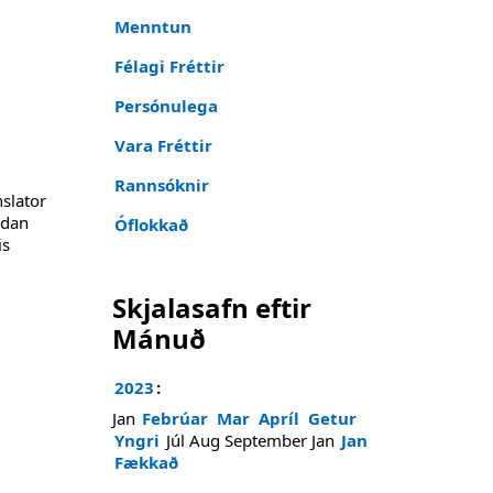
Menntun
Félagi Fréttir
Persónulega
Vara Fréttir
Rannsóknir
nslator
gdan
Óflokkað
is
Skjalasafn eftir
Mánuð
2023
:
Jan
Febrúar
Mar
Apríl
Getur
Yngri
Júl
Aug
September
Jan
Jan
Fækkað