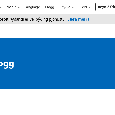
Vörur
Language
Blogg
Styðja
Fleiri
Reynið frí
rosoft Þýðandi er vél þýðing þjónustu.
Læra meira
logg