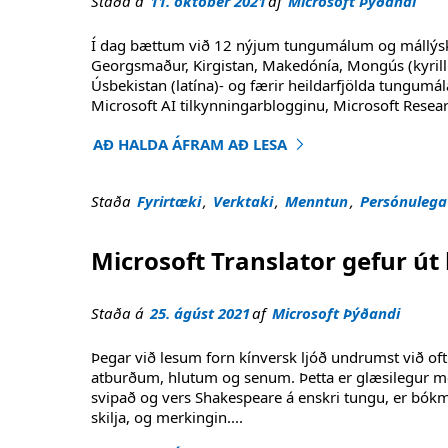
Staða á
11. október 2021
af
Microsoft Þýðandi
Í dag bættum við 12 nýjum tungumálum og mállýskum
Georgsmaður, Kirgistan, Makedónía, Mongús (kyrillí
Úsbekistan (latína)- og færir heildarfjölda tungumála
Microsoft AI tilkynningarblogginu, Microsoft Resea
AÐ HALDA ÁFRAM AÐ LESA
"Þýðandi þýðir nú meira en 100 tungumál"
Staða
Fyrirtæki
,
Verktaki
,
Menntun
,
Persónulega
Microsoft Translator gefur 
Staða á
25. ágúst 2021
af
Microsoft Þýðandi
Þegar við lesum forn kínversk ljóð undrumst við oft
atburðum, hlutum og senum. Þetta er glæsilegur menn
svipað og vers Shakespeare á enskri tungu, er bókme
skilja, og merkingin
....