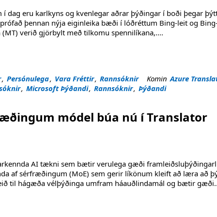
í dag eru karlkyns og kvenlegar aðrar þýðingar í boði þegar þýtt
 prófað þennan nýja eiginleika bæði í lóðréttum Bing-leit og Bing
 (MT) verið gjörbylt með tilkomu spennilíkana,
....
drægni í þýðingum"
r
,
Persónulega
,
Vara Fréttir
,
Rannsóknir
Komin
Azure Transla
sóknir
,
Microsoft Þýðandi
,
Rannsóknir
,
Þýðandi
fræðingum módel búa nú í Translator
arkennda AI tækni sem bætir verulega gæði framleiðsluþýðingar
nda af sérfræðingum (MoE) sem gerir líkönum kleift að læra að þ
leið til hágæða vélþýðinga umfram háauðlindamál og bætir gæði
.
 búa nú í Translator"