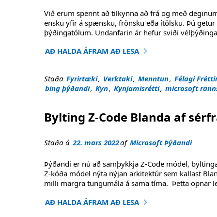
Við erum spennt að tilkynna að frá og með deginum 
ensku yfir á spænsku, frönsku eða ítölsku. Þú getur
þýðingatólum. Undanfarin ár hefur sviði vélþýðinga
AÐ HALDA ÁFRAM AÐ LESA
"Kynbundnar þýðingar Bing takast á við hlut
Staða
Fyrirtæki
,
Verktaki
,
Menntun
,
Félagi Frétti
bing þýðandi
,
Kyn
,
Kynjamisrétti
,
microsoft rann
Bylting Z-Code Blanda af sér
Staða á
22. mars 2022
af
Microsoft Þýðandi
Þýðandi er nú að samþykkja Z-Code módel, bylting
Z-kóða módel nýta nýjan arkitektúr sem kallast Bla
milli margra tungumála á sama tíma. Þetta opnar 
AÐ HALDA ÁFRAM AÐ LESA
"Bylting Z-Code Blanda af sérfræðingum módel