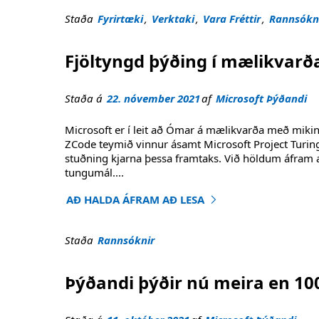
Staða
Fyrirtæki
,
Verktaki
,
Vara Fréttir
,
Rannsókn
Fjöltyngd þýðing í mælikvarð
Staða á
22. nóvember 2021
af
Microsoft Þýðandi
Microsoft er í leit að Ómar á mælikvarða með mikinn
ZCode teymið vinnur ásamt Microsoft Project Turin
stuðning kjarna þessa framtaks. Við höldum áfram 
tungumál
....
AÐ HALDA ÁFRAM AÐ LESA
"Fjöltyngd þýðing í mælikvarða: 10000 tungum
Staða
Rannsóknir
Þýðandi þýðir nú meira en 1