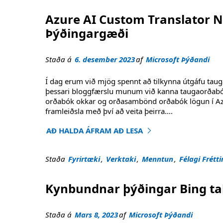
Azure AI Custom Translator N
Þýðingargæði
Staða á
6. desember 2023
af
Microsoft Þýðandi
Í dag erum við mjög spennt að tilkynna útgáfu tau
þessari bloggfærslu munum við kanna taugaorðabó
orðabók okkar og orðasambönd orðabók lögun í Azur
framleiðsla með því að veita þeirra
....
AÐ HALDA ÁFRAM AÐ LESA
"Azure AI Custom Translator Neural Dictionar
Staða
Fyrirtæki
,
Verktaki
,
Menntun
,
Félagi Frétti
Kynbundnar þýðingar Bing ta
Staða á
Mars 8, 2023
af
Microsoft Þýðandi