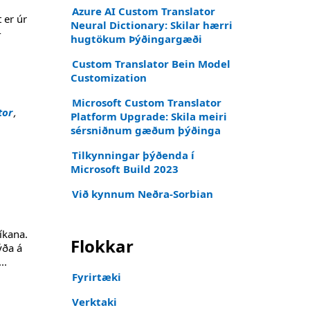
Azure AI Custom Translator
 er úr
Neural Dictionary: Skilar hærri
-
hugtökum Þýðingargæði
Custom Translator Bein Model
Customization
Microsoft Custom Translator
tor
,
Platform Upgrade: Skila meiri
sérsniðnum gæðum þýðinga
Tilkynningar þýðenda í
Microsoft Build 2023
Við kynnum Neðra-Sorbian
líkana.
Flokkar
ýða á
...
Fyrirtæki
Verktaki