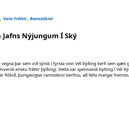
 kínverska þýðingu"
,
Vara Fréttir
,
Rannsóknir
 Jafns Nýjungum Í Ský
g vegna þar sem við sýndi í fyrsta sinn Vél Þýðing kerfi sem gæti g
versk-ensku fréttir þýðing). Þetta var spennandi bylting í Vél Þ
 var flókið, þungavigtar rannsóknir kerfinu, að fella margar fremst
 Í Ský"