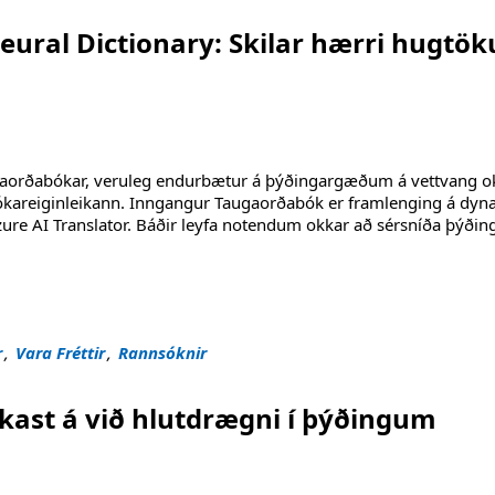
eural Dictionary: Skilar hærri hugtö
gaorðabókar, veruleg endurbætur á þýðingargæðum á vettvang ok
kareiginleikann. Inngangur Taugaorðabók er framlenging á dyn
e AI Translator. Báðir leyfa notendum okkar að sérsníða þýðin
y: Skilar hærri hugtökum Þýðingargæði "
r
,
Vara Fréttir
,
Rannsóknir
kast á við hlutdrægni í þýðingum