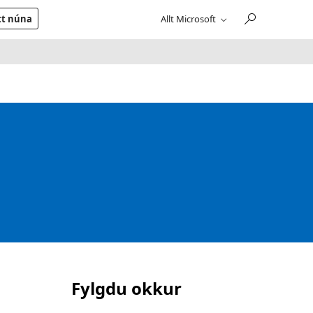
tt núna
Allt Microsoft
Fylgdu okkur