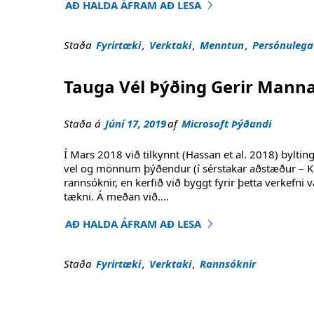
AÐ HALDA ÁFRAM AÐ LESA
"Microsoft Translator gefur út bókmenntalega
Staða
Fyrirtæki
,
Verktaki
,
Menntun
,
Persónulega
Tauga Vél Þýðing Gerir Manna
Staða á
Júní 17, 2019
af
Microsoft Þýðandi
Í Mars 2018 við tilkynnt (Hassan et al. 2018) byltin
vel og mönnum þýðendur (í sérstakar aðstæður – Kín
rannsóknir, en kerfið við byggt fyrir þetta verkefni
tækni. Á meðan við
....
AÐ HALDA ÁFRAM AÐ LESA
"Tauga Vél Þýðing Gerir Manna Jafns Nýjungum
Staða
Fyrirtæki
,
Verktaki
,
Rannsóknir