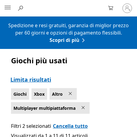
Accedi
Microsoft
con
il
tuo
Spedizione e resi gratuiti, garanzia di miglior prezzo
account
per 60 giorni e opzioni di pagamento flessibili.
Scopri di più
Giochi più usati
Elenco Microsoft.com
Limita risultati
Giochi
Xbox
Altro
Multiplayer multipiattaforma
Filtri 2 selezionati
Cancella tutto
Visualizzati da 1 a 11 di 11 articoli
Visualizzati da 1 a 11 di 11 articoli