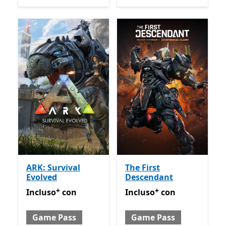
ARK: Survival
The First
Evolved
Descendant
+
+
Incluso con Game Pass
Offre acquisti in-app
Incluso con Game Pass
Off
Incluso
con
Incluso
con
Game Pass
Game Pass