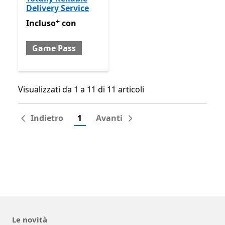
Delivery Service
+
Incluso con Game Pass
Offre acquisti in-app
Incluso
con
Game Pass
Visualizzati da 1 a 11 di 11 articoli
Visualizzati da 1 a 11 di 11 articoli
Indietro
1
Avanti
Le novità