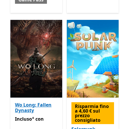
Wo Long: Fallen
Risparmia fino
Dynasty
a 4,60 € sul
prezzo
+
Incluso con Game Pass
Offre acquisti in-app
Incluso
con
consigliato