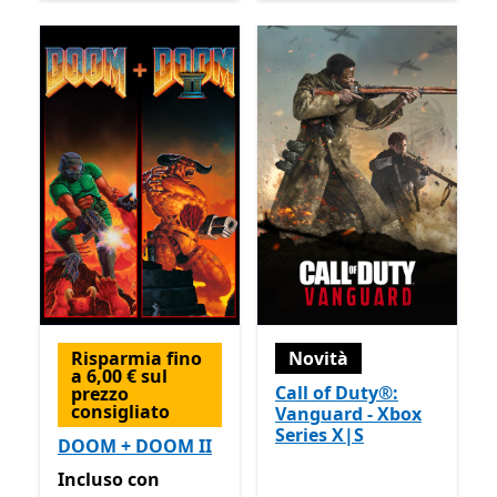
Risparmia fino
Novità
a 6,00 € sul
Call of Duty®:
prezzo
consigliato
Vanguard - Xbox
Series X|S
DOOM + DOOM II
Incluso con Game Pass
Incluso
con