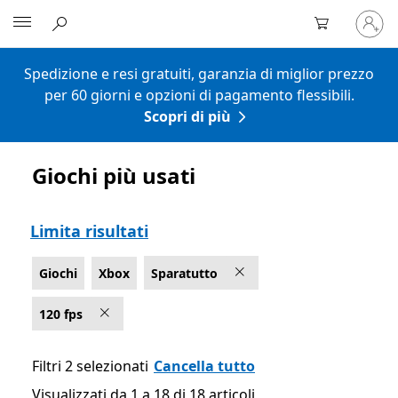
Accedi
Microsoft
con
il
tuo
Spedizione e resi gratuiti, garanzia di miglior prezzo
account
per 60 giorni e opzioni di pagamento flessibili.
Scopri di più
Giochi più usati
Elenco Microsoft.com
Limita risultati
Giochi
Xbox
Sparatutto
120 fps
Filtri 2 selezionati
Cancella tutto
Visualizzati da 1 a 18 di 18 articoli
Visualizzati da 1 a 18 di 18 articoli