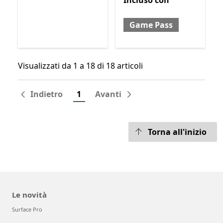
Incluso
con
Game Pass
Visualizzati da 1 a 18 di 18 articoli
Visualizzati da 1 a 18 di 18 articoli
Indietro
1
Avanti
Torna all'inizio
Le novità
Surface Pro