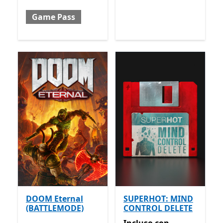
Game Pass
DOOM Eternal
SUPERHOT: MIND
(BATTLEMODE)
CONTROL DELETE
Incluso con Game Pass