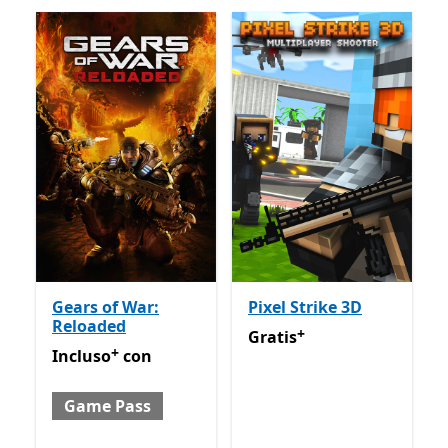
Gears of War:
Pixel Strike 3D
Reloaded
+
Gratis
Offre acquisti in-app
Gratis
+
Incluso con Game Pass
Offre acquisti in-app
Incluso
con
Game Pass