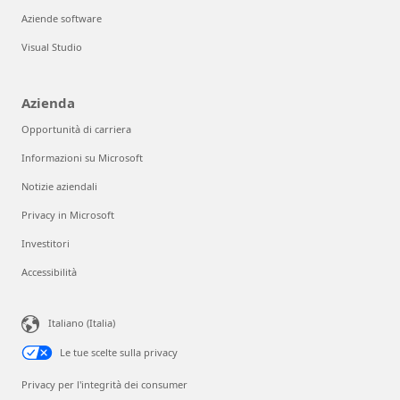
Aziende software
Visual Studio
Azienda
Opportunità di carriera
Informazioni su Microsoft
Notizie aziendali
Privacy in Microsoft
Investitori
Accessibilità
Possiamo aiuta
Italiano (Italia)
L'assistente dello Store è
24x7.
Le tue scelte sulla privacy
Privacy per l'integrità dei consumer