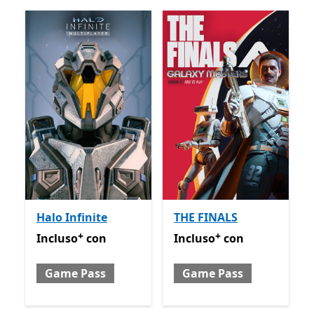
Halo Infinite
THE FINALS
+
+
Incluso con Game Pass
Offre acquisti in-app
Incluso con Game Pass
Off
Incluso
con
Incluso
con
Game Pass
Game Pass