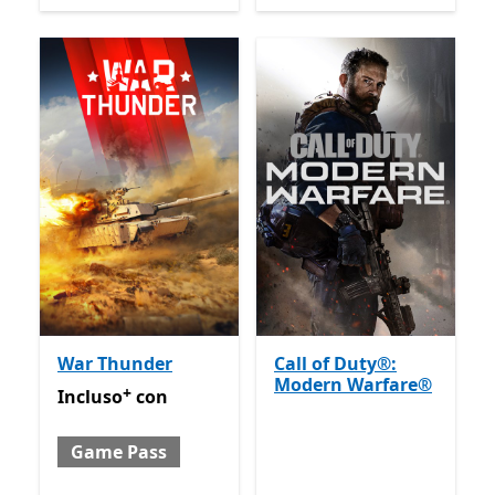
War Thunder
Call of Duty®:
Modern Warfare®
+
Incluso con Game Pass
Offre acquisti in-app
Incluso
con
Game Pass