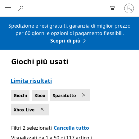
Accedi
Microsoft
con
il
tuo
Spedizione e resi gratuiti, garanzia di miglior prezzo
account
per 60 giorni e opzioni di pagamento flessibili.
Scopri di più
Giochi più usati
Elenco Microsoft.com
Limita risultati
Giochi
Xbox
Sparatutto
Xbox Live
Filtri 2 selezionati
Cancella tutto
Visualizzati da 1 a 50 di 117 articoli
Visualizzati da 1 a 50 di 117 articoli