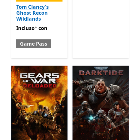
Tom Clancy's
Ghost Recon
Wildlands
+
Incluso con Game Pass
Offre acquisti in-app
Incluso
con
Game Pass