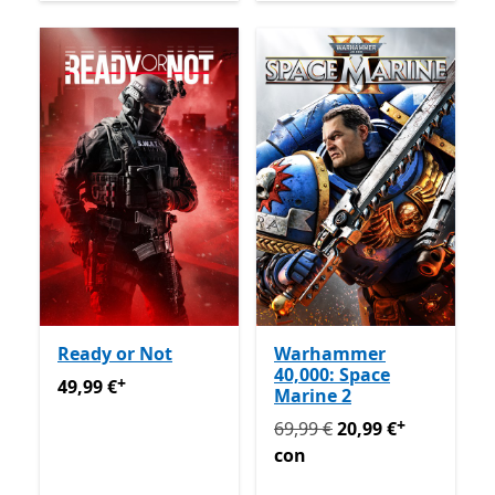
Ready or Not
Warhammer
40,000: Space
+
49,99 €
Offre acquisti in-app
49,99 €
Marine 2
+
In origine 69,99 € ora 20,
69,99 €
20,99 €
con