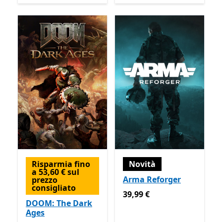
Risparmia fino
Novità
a 53,60 € sul
Arma Reforger
prezzo
consigliato
39,99 €
39,99 €
DOOM: The Dark
Ages