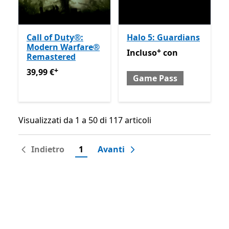
Call of Duty®:
Halo 5: Guardians
Modern Warfare®
+
Incluso con Game Pass
Off
Incluso
con
Remastered
+
39,99 €
Offre acquisti in-app
39,99 €
Game Pass
Visualizzati da 1 a 50 di 117 articoli
Visualizzati da 1 a 50 di 117 articoli
Indietro
1
Avanti