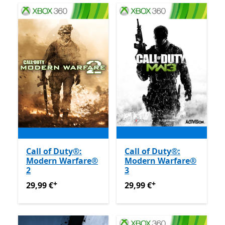
Call of Duty®:
Call of Duty®:
Modern Warfare®
Modern Warfare®
2
3
+
+
29,99 €
Offre acquisti in-app
29,99 €
Offre acquisti in-ap
29,99 €
29,99 €