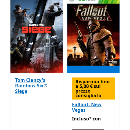
Tom Clancy's
Risparmia fino
Rainbow Six®
a 5,00 € sul
prezzo
Siege
consigliato
Fallout: New
Vegas
+
Incluso con Game Pass
Off
Incluso
con