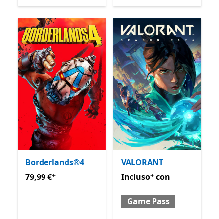
Borderlands®4
VALORANT
+
+
79,99 €
Offre acquisti in-app
Incluso con Game Pass
Off
79,99 €
Incluso
con
Game Pass