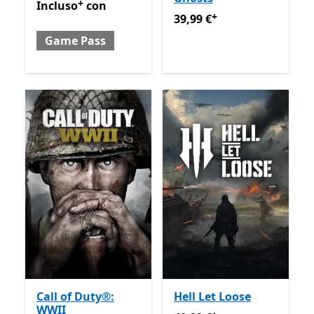
+
Incluso con Game Pass
Offre acquisti in-app
Incluso
con
+
39,99 €
Offre acquisti in-ap
39,99 €
Game Pass
Call of Duty®:
Hell Let Loose
WWII