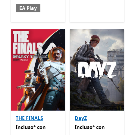
EA Play
THE FINALS
DayZ
+
+
Incluso con Game Pass
Offre acquisti in-app
Incluso con Game Pass
Off
Incluso
con
Incluso
con