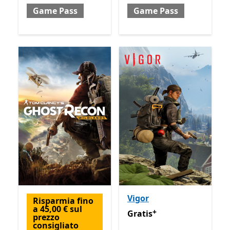
Game Pass
Game Pass
Vigor
Risparmia fino
a 45,00 € sul
+
Gratis
Offre acquisti in-app
Gratis
prezzo
consigliato