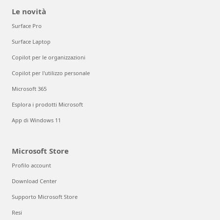
Le novità
Surface Pro
Surface Laptop
Copilot per le organizzazioni
Copilot per l'utilizzo personale
Microsoft 365
Esplora i prodotti Microsoft
App di Windows 11
Microsoft Store
Profilo account
Download Center
Supporto Microsoft Store
Resi