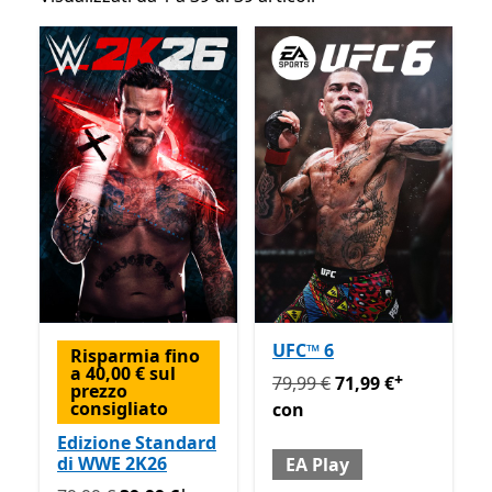
UFC™ 6
Risparmia fino
a 40,00 € sul
+
In origine 79,99 € ora 71,9
79,99 €
71,99 €
prezzo
consigliato
con
Edizione Standard
di WWE 2K26
EA Play