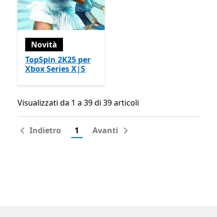
Novità
TopSpin 2K25 per
Xbox Series X|S
Visualizzati da 1 a 39 di 39 articoli
Visualizzati da 1 a 39 di 39 articoli
Indietro
1
Avanti