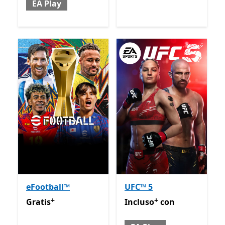
EA Play
eFootball™
UFC™ 5
+
+
Gratis
Offre acquisti in-app
Incluso con EA Play
Offre a
Gratis
Incluso
con