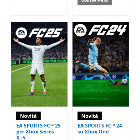
Game Pass
Novità
Novità
EA SPORTS FC™ 25
EA SPORTS FC™ 24
per Xbox Series
su Xbox One
X|S