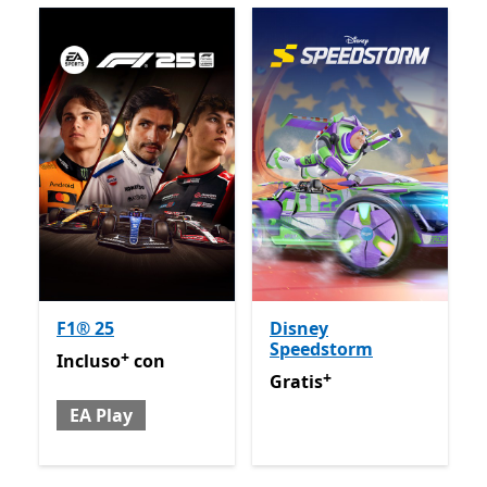
F1® 25
Disney
Speedstorm
+
Incluso con EA Play
Offre acquisti in-app
Incluso
con
+
Gratis
Offre acquisti in-app
Gratis
EA Play