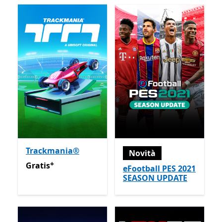
Trackmania®
Novità
+
Gratis
Offre acquisti in-app
Gratis
eFootball PES 2021
SEASON UPDATE