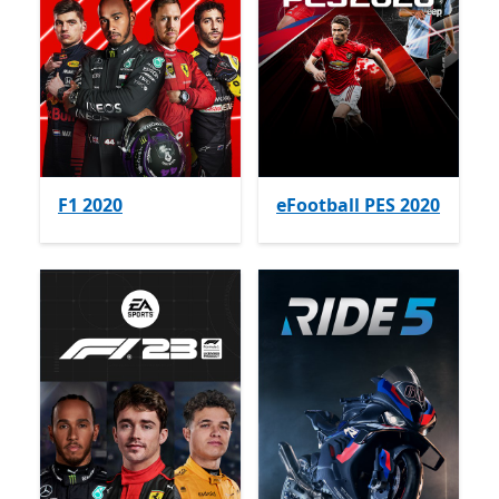
F1 2020
eFootball PES 2020