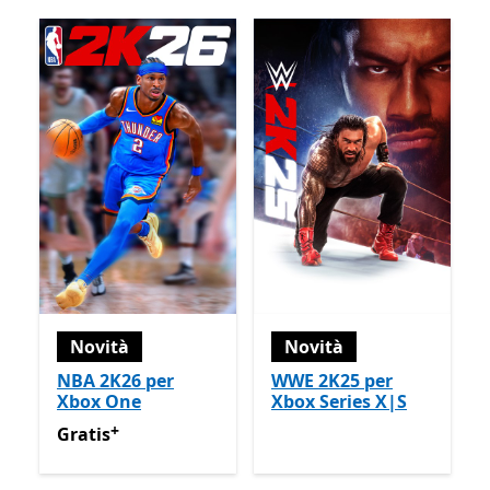
Novità
Novità
NBA 2K26 per
WWE 2K25 per
Xbox One
Xbox Series X|S
+
Gratis
Offre acquisti in-app
Gratis