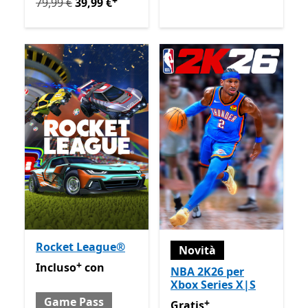
+
In origine 79,99 € ora 39,99 €
Offre acquisti in-app
79,99 €
39,99 €
Rocket League®
Novità
+
Incluso con Game Pass
Offre acquisti in-app
Incluso
con
NBA 2K26 per
Xbox Series X|S
Game Pass
+
Gratis
Offre acquisti in-app
Gratis