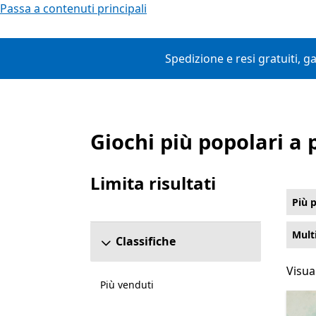
Passa a contenuti principali
Spedizione e resi gratuiti, g
Giochi più popolari 
Elenco Microsoft.com
Limita risultati
Ignora sezione Affina risultati
Più 
Mult
Classifiche
Visual
Visual
Più venduti