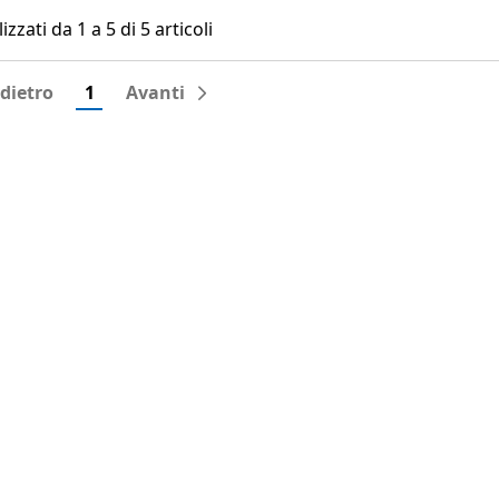
izzati da 1 a 5 di 5 articoli
izzati da 1 a 5 di 5 articoli
dietro
1
Avanti