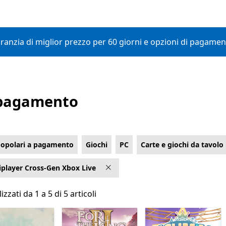
aranzia di miglior prezzo per 60 giorni e opzioni di pagament
a pagamento
popolari a pagamento
Giochi
PC
Carte e giochi da tavolo
iplayer Cross-Gen Xbox Live
izzati da 1 a 5 di 5 articoli
izzati da 1 a 5 di 5 articoli