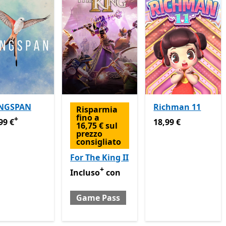
NGSPAN
Richman 11
Risparmia
fino a
+
99 €
Offre acquisti in-app
18,99 €
99 €
18,99 €
16,75 € sul
prezzo
consigliato
For The King II
+
Incluso con Game Pass
Offre acquisti in-
Incluso
con
Game Pass