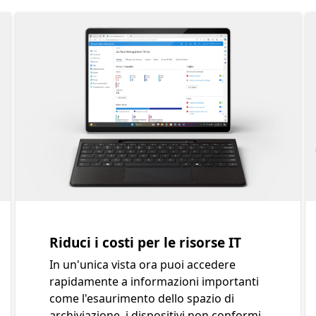
a sequenza che mostra cinque elementi della nuova era 
Diapositiva 1 di 4. Riduci i costi per le risorse IT
Riduci i costi per le risorse IT
In un'unica vista ora puoi accedere
rapidamente a informazioni importanti
come l'esaurimento dello spazio di
archiviazione, i dispositivi non conformi,