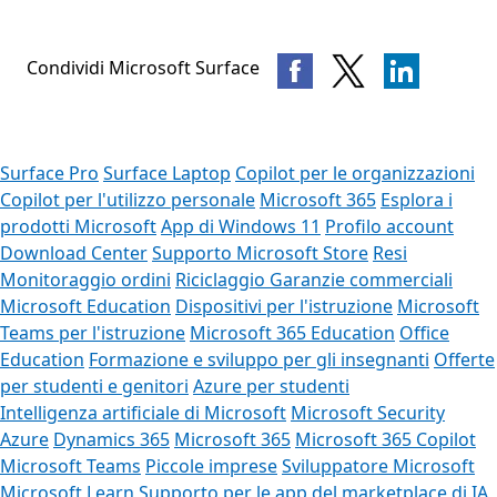
Condividi Microsoft Surface
Surface Pro
Surface Laptop
Copilot per le organizzazioni
Copilot per l'utilizzo personale
Microsoft 365
Esplora i
prodotti Microsoft
App di Windows 11
Profilo account
Download Center
Supporto Microsoft Store
Resi
Monitoraggio ordini
Riciclaggio
Garanzie commerciali
Microsoft Education
Dispositivi per l'istruzione
Microsoft
Teams per l'istruzione
Microsoft 365 Education
Office
Education
Formazione e sviluppo per gli insegnanti
Offerte
per studenti e genitori
Azure per studenti
Intelligenza artificiale di Microsoft
Microsoft Security
Azure
Dynamics 365
Microsoft 365
Microsoft 365 Copilot
Microsoft Teams
Piccole imprese
Sviluppatore Microsoft
Microsoft Learn
Supporto per le app del marketplace di IA