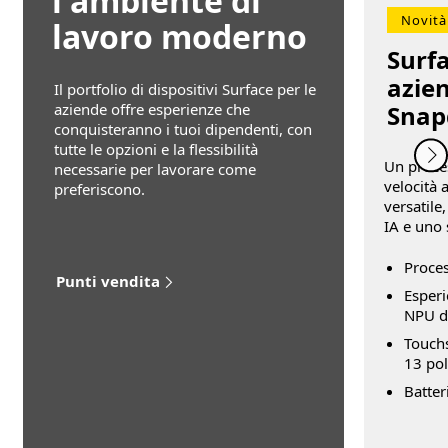
l'ambiente di
Novità
lavoro moderno
Surfa
azien
Il portfolio di dispositivi Surface per le
Snap
aziende offre esperienze che
conquisteranno i tuoi dipendenti, con
tutte le opzioni e la flessibilità
Un proce
necessarie per lavorare come
velocità a
preferiscono.
versatile
IA e uno
Proce
Punti vendita
Esperi
NPU d
Touch
13 pol
Batter