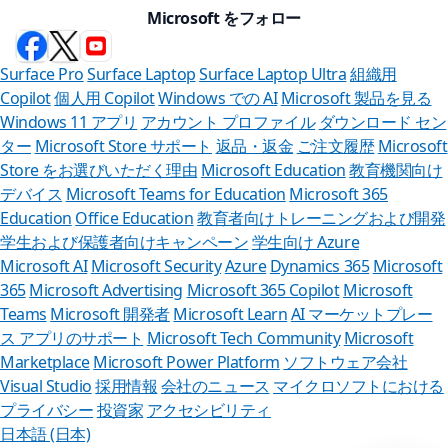
一
Microsoft をフォロー
時
停
止
Surface Pro
Surface Laptop
Surface Laptop Ultra
組織用
Copilot
個人用 Copilot
Windows での AI
Microsoft 製品を見る
Windows 11 アプリ
アカウント プロファイル
ダウンロード セン
ター
Microsoft Store サポート
返品・返金
ご注文履歴
Microsoft
Store をお選びいただく理由
Microsoft Education
教育機関向け
デバイス
Microsoft Teams for Education
Microsoft 365
Education
Office Education
教育者向けトレーニングおよび開発
学生および保護者向けキャンペーン
学生向け Azure
Microsoft AI
Microsoft Security
Azure
Dynamics 365
Microsoft
365
Microsoft Advertising
Microsoft 365 Copilot
Microsoft
Teams
Microsoft 開発者
Microsoft Learn
AI マーケットプレー
ス アプリのサポート
Microsoft Tech Community
Microsoft
Marketplace
Microsoft Power Platform
ソフトウェア会社
Visual Studio
採用情報
会社のニュース
マイクロソフトにおける
プライバシー
投資家
アクセシビリティ
日本語 (日本)