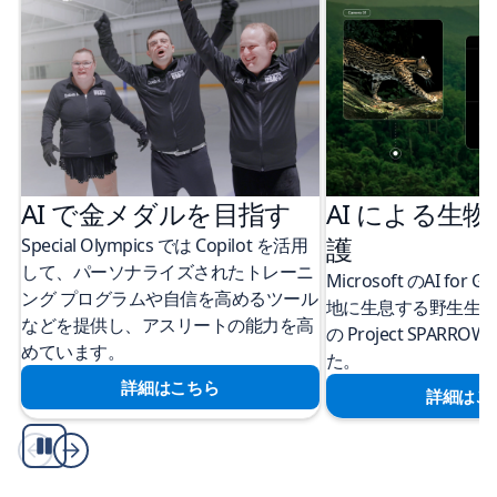
AI で金メダルを目指す
AI による生
護
Special Olympics では Copilot を活用
して、パーソナライズされたトレーニ
Microsoft のAI for
ング プログラムや自信を高めるツール
地に生息する野生生
などを提供し、アスリートの能力を高
の Project SPAR
めています。
た。
詳細はこちら
詳細はこ
再
生/