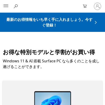
ア
Microsoft
カ
ウ
ン
最新のお得情報をいち早く手に入れましょう。今す
ト
ぐ登録！
に
サ
イ
ン
イ
お得な特別モデルと学割がお買い得
ン
す
Windows 11 & AI 搭載 Surface PC なら多くのことを成し
る
遂げることができます。