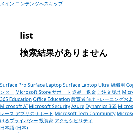
メイン コンテンツへスキップ
list
検索結果がありません
Surface Pro
Surface Laptop
Surface Laptop Ultra
組織用 Cop
ンター
Microsoft Store サポート
返品・返金
ご注文履歴
Mic
365 Education
Office Education
教育者向けトレーニングおよ
Microsoft AI
Microsoft Security
Azure
Dynamics 365
Micros
レース アプリのサポート
Microsoft Tech Community
Micros
けるプライバシー
投資家
アクセシビリティ
日本語 (日本)