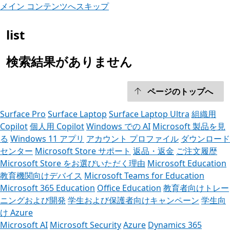
メイン コンテンツへスキップ
list
検索結果がありません
ページのトップへ
Surface Pro
Surface Laptop
Surface Laptop Ultra
組織用
Copilot
個人用 Copilot
Windows での AI
Microsoft 製品を見
る
Windows 11 アプリ
アカウント プロファイル
ダウンロード
センター
Microsoft Store サポート
返品・返金
ご注文履歴
Microsoft Store をお選びいただく理由
Microsoft Education
教育機関向けデバイス
Microsoft Teams for Education
Microsoft 365 Education
Office Education
教育者向けトレー
ニングおよび開発
学生および保護者向けキャンペーン
学生向
け Azure
Microsoft AI
Microsoft Security
Azure
Dynamics 365