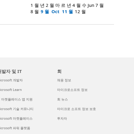
1 월
년 2 월
마 르
년 4 월
수
Jun
7 월
8 월
9 월
Oct
11 월
12 월
발자 및 IT
회
icrosoft 개발자
채용 정보
icrosoft Learn
마이크로소프트 정보
I 마켓플레이스 앱 지원
회 뉴스
icrosoft 기술 커뮤니티
마이크로 소프트 정보 보호
icrosoft 마켓플레이스
투자자
icrosoft 파워 플랫폼