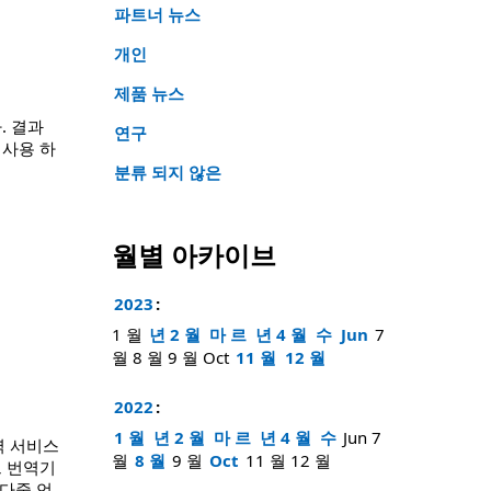
파트너 뉴스
개인
제품 뉴스
. 결과
연구
 사용 하
분류 되지 않은
월별 아카이브
2023
:
1 월
년 2 월
마 르
년 4 월
수
Jun
7
월
8 월
9 월
Oct
11 월
12 월
2022
:
1 월
년 2 월
마 르
년 4 월
수
Jun
7
역 서비스
월
8 월
9 월
Oct
11 월
12 월
트 번역기
 다중 언