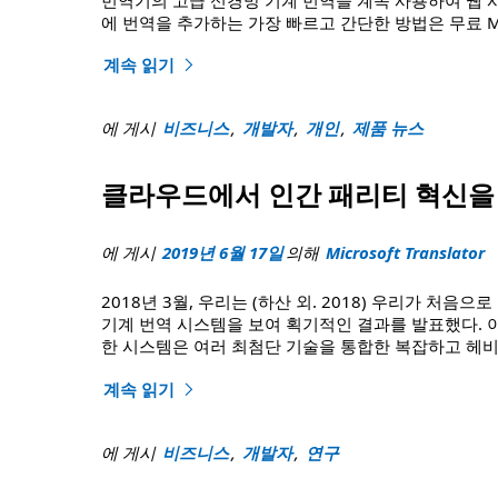
에 번역을 추가하는 가장 빠르고 간단한 방법은 무료 Mi
계속 읽기
"번역기 웹 위젯은 곧 폐기될 예정입니다."
에 게시
비즈니스
,
개발자
,
개인
,
제품 뉴스
클라우드에서 인간 패리티 혁신을
에 게시
2019년 6월 17일
의해
Microsoft Translator
2018년 3월, 우리는 (하산 외. 2018) 우리가 처음
기계 번역 시스템을 보여 획기적인 결과를 발표했다. 
한 시스템은 여러 최첨단 기술을 통합한 복잡하고 헤비
계속 읽기
"클라우드에서 인간 패리티 혁신을 가능하게 하는 신
에 게시
비즈니스
,
개발자
,
연구