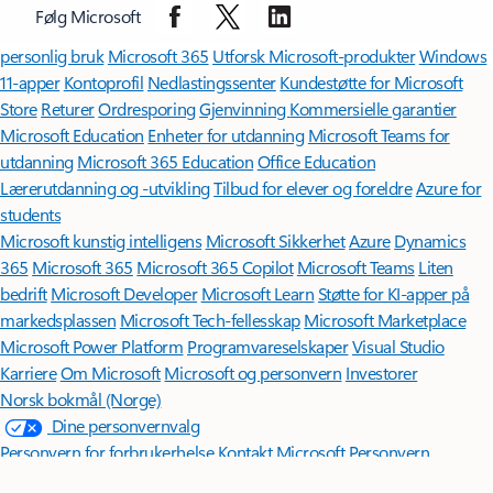
Følg Microsoft
Surface Pro
Surface Laptop
Copilot for organisasjoner
Copilot til
personlig bruk
Microsoft 365
Utforsk Microsoft-produkter
Windows
11-apper
Kontoprofil
Nedlastingssenter
Kundestøtte for Microsoft
Store
Returer
Ordresporing
Gjenvinning
Kommersielle garantier
Microsoft Education
Enheter for utdanning
Microsoft Teams for
utdanning
Microsoft 365 Education
Office Education
Lærerutdanning og -utvikling
Tilbud for elever og foreldre
Azure for
students
Microsoft kunstig intelligens
Microsoft Sikkerhet
Azure
Dynamics
365
Microsoft 365
Microsoft 365 Copilot
Microsoft Teams
Liten
bedrift
Microsoft Developer
Microsoft Learn
Støtte for KI-apper på
markedsplassen
Microsoft Tech-fellesskap
Microsoft Marketplace
Microsoft Power Platform
Programvareselskaper
Visual Studio
Karriere
Om Microsoft
Microsoft og personvern
Investorer
Norsk bokmål (Norge)
Dine personvernvalg
Personvern for forbrukerhelse
Kontakt Microsoft
Personvern
Behandle informasjonskapsler
Vilkår for bruk
Varemerker
Om