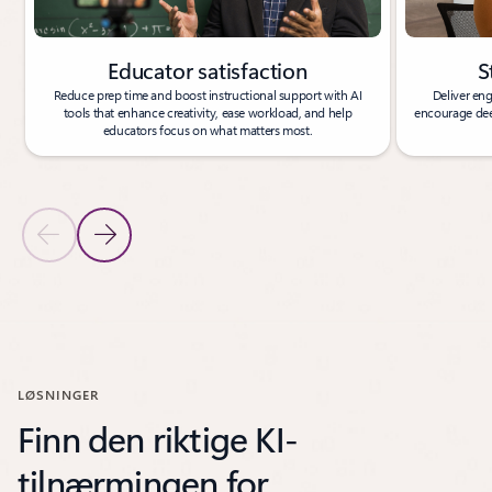
Educator satisfaction
S
Reduce prep time and boost instructional support with AI
Deliver eng
tools that enhance creativity, ease workload, and help
encourage deep
educators focus on what matters most.
Previous Slide
Next Slide
Back to carousel navigation controls
LØSNINGER
Finn den riktige KI-
tilnærmingen for