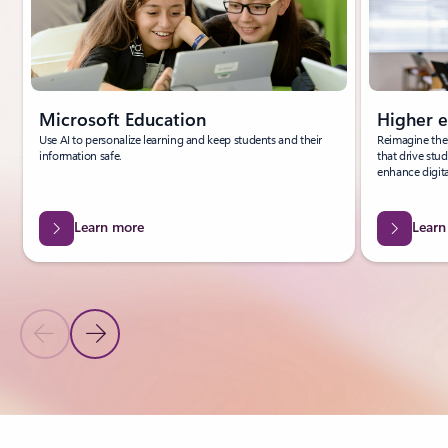
Microsoft Education
Higher e
Use AI to personalize learning and keep students and their
Reimagine the
information safe.
that drive stu
enhance digita
Learn more
Learn
Previous Slide
Next Slide
Back to carousel navigation controls