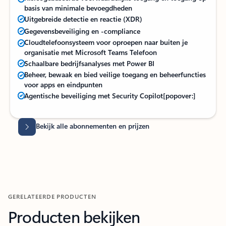
basis van minimale bevoegdheden
Uitgebreide detectie en reactie (XDR)
Gegevensbeveiliging en -compliance
Cloudtelefoonsysteem voor oproepen naar buiten je
organisatie met Microsoft Teams Telefoon
Schaalbare bedrijfsanalyses met Power BI
Beheer, bewaak en bied veilige toegang en beheerfuncties
voor apps en eindpunten
Agentische beveiliging met Security Copilot
[popover:]
Terug naar tabbladen
Terug naar tabbladen
Bekijk alle abonnementen en prijzen
GERELATEERDE PRODUCTEN
Producten bekijken