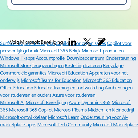
Volg Microsoft Beveiliging
Surface Pro
Surface Laptop
Copilot voor organisaties
Copilot voor
persoonlijk gebruik
Microsoft 365
Bekijk Microsoft-producten
Windows 11-apps
Accountprofiel
Downloadcentrum
Ondersteuning
Microsoft Store
Terugzendingen
Bestelling traceren
Recyclage
Commerciële garanties
Microsoft Education
Apparaten voor het
onderwijs
Microsoft Teams for Education
Microsoft 365 Education
Office Education
Educator-training en -ontwikkeling
Aanbiedingen
voor studenten en ouders
Azure voor studenten
Microsoft AI
Microsoft Beveiliging
Azure
Dynamics 365
Microsoft
365
Microsoft 365 Copilot
Microsoft Teams
Midden- en kleinbedrijf
Microsoft-ontwikkelaar
Microsoft Learn
Ondersteuning voor AI-
marketplace-apps
Microsoft Tech Community
Microsoft Marketplace
Microsoft Power Platform
Softwarebedrijven
Visual Studio
Vacatures