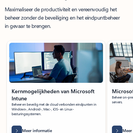
Maximaliseer de productiviteit en vereenvoudig het
beheer zonder de beveiliging en het eindpuntbeheer
in gevaar te brengen.
Dia 1 van 8 wordt weergegeven
Kernmogelijkheden van Microsoft
Microso
Intune
Beheer on-pre
servers.
Beheer en beveilig met de cloud verbonden eindpunten in
Windows-, Android-, Mac-, iOS- en Linux-
besturingssystemen.
Meer informatie
Meer 