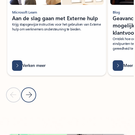
Microsoft Learn
Blog
Aan de slag gaan met Externe hulp
Geavance
Krijg stapsgewijze instructies voor het gebruiken van Externe
mogelijk
hulp om werknemers ondersteuning te bieden.
klantvoo
Ontdek hoe or
eindpunten te b
gereedheid te 
Verken meer
Meer 
Vorige dia
Volgende dia
Terug naar PARTNEROPLOSSINGEN - Tabbladsectie Slimme fabriek