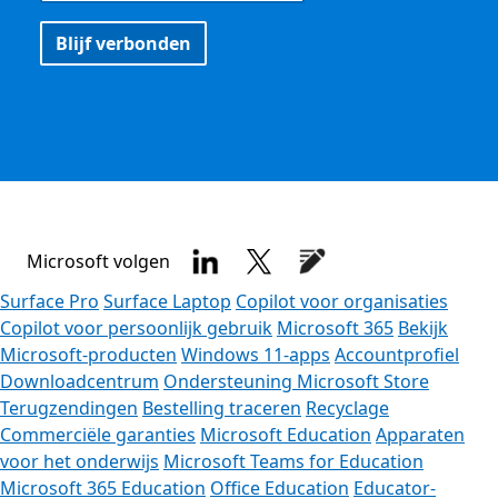
Blijf verbonden
Microsoft volgen
Surface Pro
Surface Laptop
Copilot voor organisaties
Copilot voor persoonlijk gebruik
Microsoft 365
Bekijk
Microsoft-producten
Windows 11-apps
Accountprofiel
Downloadcentrum
Ondersteuning Microsoft Store
Terugzendingen
Bestelling traceren
Recyclage
Commerciële garanties
Microsoft Education
Apparaten
voor het onderwijs
Microsoft Teams for Education
Microsoft 365 Education
Office Education
Educator-