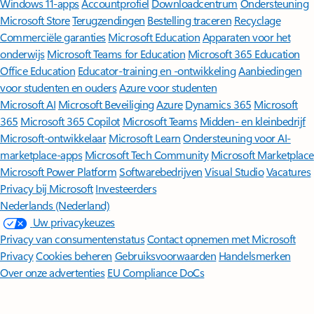
Windows 11-apps
Accountprofiel
Downloadcentrum
Ondersteuning
Microsoft Store
Terugzendingen
Bestelling traceren
Recyclage
Commerciële garanties
Microsoft Education
Apparaten voor het
onderwijs
Microsoft Teams for Education
Microsoft 365 Education
Office Education
Educator-training en -ontwikkeling
Aanbiedingen
voor studenten en ouders
Azure voor studenten
Microsoft AI
Microsoft Beveiliging
Azure
Dynamics 365
Microsoft
365
Microsoft 365 Copilot
Microsoft Teams
Midden- en kleinbedrijf
Microsoft-ontwikkelaar
Microsoft Learn
Ondersteuning voor AI-
marketplace-apps
Microsoft Tech Community
Microsoft Marketplace
Microsoft Power Platform
Softwarebedrijven
Visual Studio
Vacatures
Privacy bij Microsoft
Investeerders
Nederlands (Nederland)
Uw privacykeuzes
Privacy van consumentenstatus
Contact opnemen met Microsoft
Privacy
Cookies beheren
Gebruiksvoorwaarden
Handelsmerken
Over onze advertenties
EU Compliance DoCs