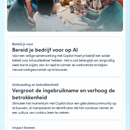
Bereid je voor
Bereid je bedrijf voor op AI
Voor een veilige samenwerking met Copilot moet je bedrijf een solide
beleid voor inhoudsbeheer hebben. Het is ook belangrijk om zorgvuldig
seats toe te wijzen, een AI-raad te vormen en werknemers te helpen
nieuwe werkgewoonten op te bouwen.
Onboarding en betrokkenheid
Vergroot de ingebruikname en verhoog de
betrokkenheid
Stimuleer het momentum met Copilot door een gebruikerscommunity op
te bouwen, AI-kampioenen te identificeren die het voortouw nemen en
een cultuur van continu leren te creëren.
Impact leveren