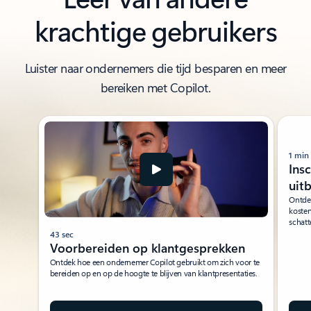
krachtige gebruikers
Luister naar ondernemers die tijd besparen en meer
bereiken met Copilot.
1 min
Ins
uit
Ontdek
kosten
schatt
43 sec
Voorbereiden op klantgesprekken
Ontdek hoe een ondernemer Copilot gebruikt om zich voor te
bereiden op en op de hoogte te blijven van klantpresentaties.​