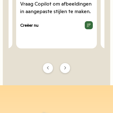
 te
Vraag Copilot om afbeeldingen
Ga 
 van
in aangepaste stijlen te maken.
afl
og
war
Creëer nu
Creë