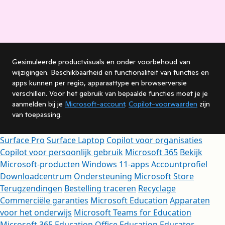
Gesimuleerde productvisuals en onder voorbehoud van
wijzigingen. Beschikbaarheid en functionaliteit van functies en
apps kunnen per regio, apparaattype en browserversie
verschillen. Voor het gebruik van bepaalde functies moet je je
aanmelden bij je
Microsoft-account
.
Copilot-voorwaarden
zijn
van toepassing.
Surface Pro
Surface Laptop
Copilot voor organisaties
Copilot voor persoonlijk gebruik
Microsoft 365
Bekijk
Microsoft-producten
Windows 11-apps
Accountprofiel
Downloadcentrum
Ondersteuning Microsoft Store
Terugzendingen
Bestelling traceren
Recyclage
Commerciële garanties
Microsoft Education
Apparaten
voor het onderwijs
Microsoft Teams for Education
Microsoft 365 Education
Office Education
Educator-