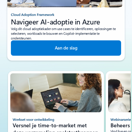
Cloud Adoption Framework
Navigeer AI-adoptie in Azure
Volg dit cloud adoptiekader om use cases te identificeren, oplossingen te
selecteren, workloads te bouwen en Copilot-implementatie te
ondersteunen.
Aan de slag
Dia 1 van 4 wordt weergegeven
Werkset voor ontwikkeling
Webinarserie
Versnel je time-to-market met
Beheers 
Vind live en o