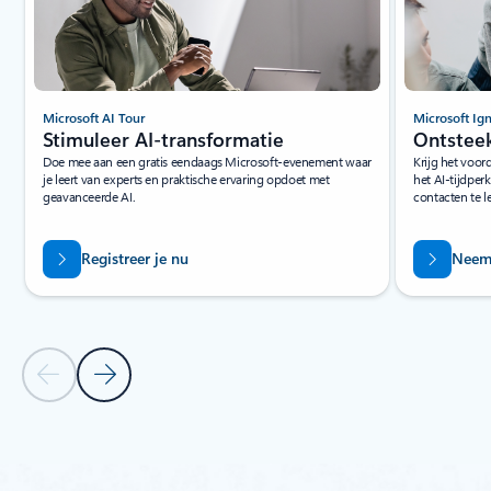
Microsoft AI Tour
Microsoft Ign
Stimuleer AI-transformatie
Ontstee
Doe mee aan een gratis eendaags Microsoft-evenement waar
Krijg het voor
je leert van experts en praktische ervaring opdoet met
het AI-tijdper
geavanceerde AI.
contacten te 
Registreer je nu
Neem 
Vorige dia
Volgende dia
Terug naar tabbladen
Terug naar Evenementen en training - Tabblad aankomende even