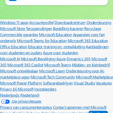
Surface Pro
Surface Laptop
Copilot voor organisaties
Copilot voor
persoonlijk gebruik
Microsoft 365
Bekijk Microsoft-producten
Windows 11-apps
Accountprofiel
Downloadcentrum
Ondersteuning
Microsoft Store
Terugzendingen
Bestelling traceren
Recyclage
Commerciële garanties
Microsoft Education
Apparaten voor het
onderwijs
Microsoft Teams for Education
Microsoft 365 Education
Office Education
Educator-training en -ontwikkeling
Aanbiedingen
voor studenten en ouders
Azure voor studenten
Microsoft AI
Microsoft Beveiliging
Azure
Dynamics 365
Microsoft
365
Microsoft 365 Copilot
Microsoft Teams
Midden- en kleinbedrijf
Microsoft-ontwikkelaar
Microsoft Learn
Ondersteuning voor AI-
marketplace-apps
Microsoft Tech Community
Microsoft Marketplace
Microsoft Power Platform
Softwarebedrijven
Visual Studio
Vacatures
Privacy bij Microsoft
Investeerders
Nederlands (Nederland)
Uw privacykeuzes
Privacy van consumentenstatus
Contact opnemen met Microsoft