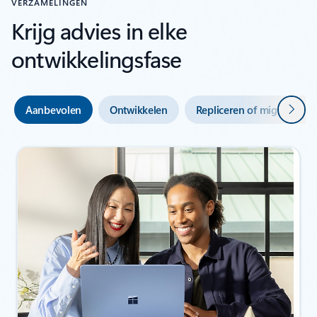
VERZAMELINGEN
Krijg advies in elke
ontwikkelingsfase
Volge
Aanbevolen
Ontwikkelen
Repliceren of migreren