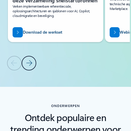
deze verzameling snelstartbronnen
technische asp
Verken implementeerbare referentiecode,
Marketplace.
oplossingsarchitecturen en sjablonen voor AI, Copilot,
cloudmigratie en beveiliging.
Download de werkset
Webin
Vorige dia
Volgende dia
Terug naar tabbladen
Terug naar carrousel met navigatiebesturingselementen
ONDERWERPEN
Ontdek populaire en
trending onderwerpen voor