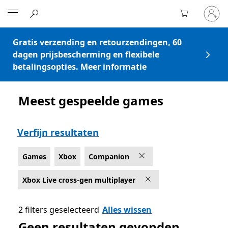
Meld
Microsoft
je
aan
bij
Gratis verzending en retourzendingen, 60
je
dagen prijsbescherming en flexibele
account
betalingsopties. Meer informatie
Meest gespeelde games
Vermelding Microsoft.com
Verfijn resultaten
Games
Xbox
Companion
Xbox Live cross-gen multiplayer
2 filters geselecteerd
Alles wissen
Geen resultaten gevonden