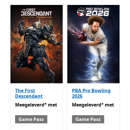
The First
PBA Pro Bowling
Descendant
2026
+
+
Meegeleverd met Game Pass
Meegeleverd met Game P
Met in-app aankopen
Meegeleverd
met
Meegeleverd
met
Game Pass
Game Pass