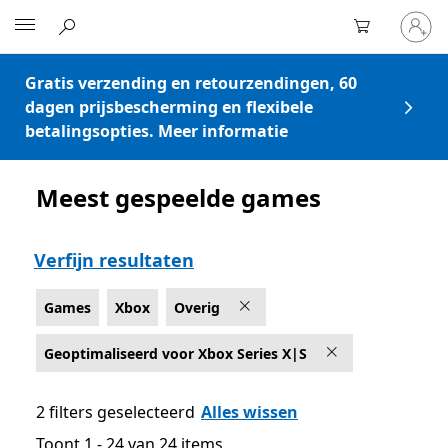
Meld
Microsoft
je
aan
bij
Gratis verzending en retourzendingen, 60
je
dagen prijsbescherming en flexibele
account
betalingsopties. Meer informatie
Meest gespeelde games
Vermelding Microsoft.com
Verfijn resultaten
Games
Xbox
Overig
Geoptimaliseerd voor Xbox Series X|S
2 filters geselecteerd
Alles wissen
Toont 1 - 24 van 24 items
Toont 1 - 24 van 24 items