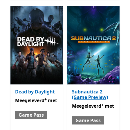
Dead by Daylight
Subnautica 2
(Game Preview)
+
Meegeleverd met Game Pass
Met in-app aankopen
Meegeleverd
met
+
Meegeleverd met Game P
Meegeleverd
met
Game Pass
Game Pass