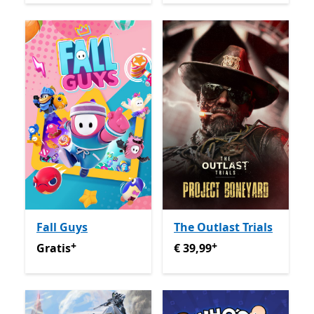
Fall Guys
The Outlast Trials
+
+
Gratis
Met in-app aankopen
€ 39,99
Met in-app aankop
Gratis
€ 39,99