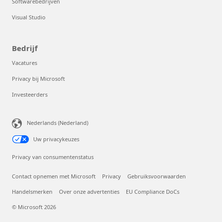
Softwarebedrijven
Visual Studio
Bedrijf
Vacatures
Privacy bij Microsoft
Investeerders
Kunnen wij je helpen?
Nederlands (Nederland)
Store Assistant is 24x7 beschikbaar.
Uw privacykeuzes
Privacy van consumentenstatus
Nu chatten
Contact opnemen met Microsoft
Privacy
Gebruiksvoorwaarden
Nee, bedankt
Handelsmerken
Over onze advertenties
EU Compliance DoCs
© Microsoft 2026