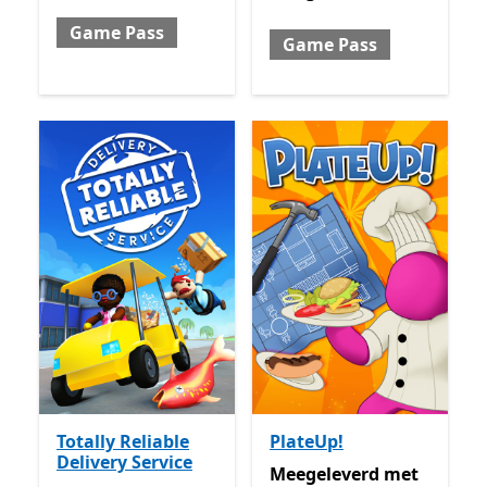
Game Pass
Game Pass
Totally Reliable
PlateUp!
Delivery Service
Meegeleverd met Game P
Meegeleverd
met