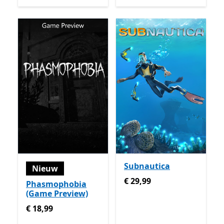
Subnautica
Nieuw
€ 29,99
€ 29,99
Phasmophobia
(Game Preview)
€ 18,99
€ 18,99