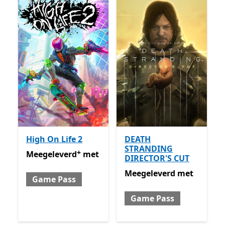
High On Life 2
DEATH
STRANDING
+
Meegeleverd met Game Pass
Met in-app aankopen
Meegeleverd
met
DIRECTOR'S CUT
Meegeleverd met Game P
Meegeleverd
met
Game Pass
Game Pass