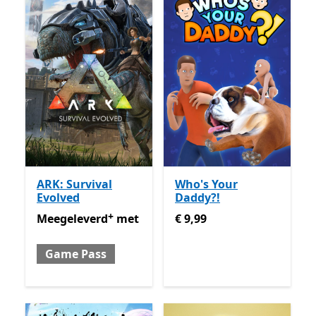
ARK: Survival
Who's Your
Evolved
Daddy?!
+
Meegeleverd met Game Pass
€ 9,99
Met in-app aankopen
Meegeleverd
met
€ 9,99
Game Pass