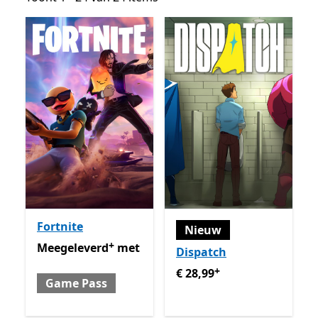
Fortnite
Nieuw
+
Meegeleverd met Game Pass
Met in-app aankopen
Meegeleverd
met
Dispatch
+
€ 28,99
Met in-app aankop
€ 28,99
Game Pass