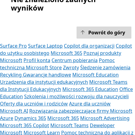
wyników
Powrót do góry
Surface Pro
Surface Laptop
Copilot dla organizacji
Copilot
do użytku osobistego
Microsoft 365
Poznaj produkty
Microsoft
Profil konta
Centrum pobierania
Pomoc
techniczna Microsoft Store
Zwroty
Śledzenie zamówienia
Recykling
Gwarancje handlowe
Microsoft Education
Urządzenia dla instytucji edukacyjnych
Microsoft Teams
dla Instytucji Edukacyjnych
Microsoft 365 Education
Office
Education
Szkolenia i możliwości rozwoju dla nauczycieli
Oferty dla uczniów i rodziców
Azure dla uczniów
Microsoft AI
Rozwiązania zabezpieczające firmy Microsoft
Azure
Dynamics 365
Microsoft 365
Microsoft Advertising
Microsoft 365 Copilot
Microsoft Teams
Deweloper
Microsoft
Microsoft Learn
Pomoc techniczna do aplikacji z