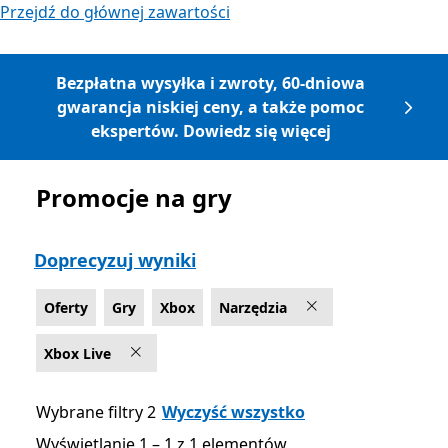
Przejdź do głównej zawartości
Bezpłatna wysyłka i zwroty, 60-dniowa
gwarancja niskiej ceny, a także pomoc
ekspertów. Dowiedz się więcej
Promocje na gry
Lista Microsoft.com
Doprecyzuj wyniki
Oferty
Gry
Xbox
Narzędzia
Xbox Live
Wybrane filtry 2
Wyczyść wszystko
Wyświetlanie 1 – 1 z 1 elementów
Wyświetlanie 1 – 1 z 1 elementów