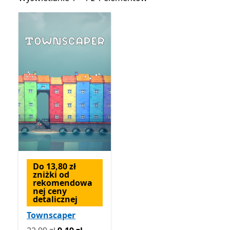
Do 13,80 zł
zniżki od
rekomendowa
nej ceny
detalicznej
Townscaper