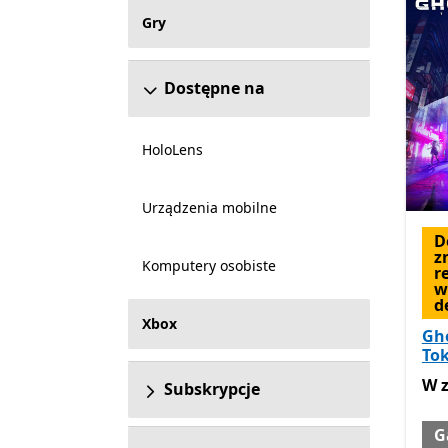
Gry
Dostępne na
HoloLens
Urządzenia mobilne
D
z
Komputery osobiste
r
w
d
Xbox
Gh
To
W z
W 
Subskrypcje
G