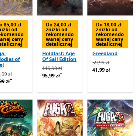
o 85,00 zł
Do 24,00 zł
Do 18,00 zł
niżki od
zniżki od
zniżki od
ekomendo
rekomendo
rekomendo
anej ceny
wanej ceny
wanej ceny
etalicznej
detalicznej
detalicznej
ga:
Holdfast: Age
Greedland
odies of
Of Sail Edition
Pierwotnie 59,99 zł 
59,99 zł
el
Pierwotnie 119,99 zł teraz 95,99 zł
Oferty 
119,99 zł
41,99 zł
rwotnie 169,99 zł teraz 84,99 zł
Oferty zakupu w aplikacji
,99 zł
+
95,99 zł
+
99 zł