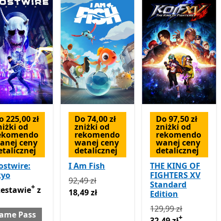
o 225,00 zł
Do 74,00 zł
Do 97,50 zł
niżki od
zniżki od
zniżki od
ekomendo
rekomendo
rekomendo
anej ceny
wanej ceny
wanej ceny
etalicznej
detalicznej
detalicznej
ostwire:
I Am Fish
THE KING OF
kyo
FIGHTERS XV
Pierwotnie 92,49 zł teraz 18,49 zł
92,49 zł
Standard
+
estawie z Game Pass
Oferty zakupu w aplikacji
zestawie
z
18,49 zł
Edition
Pierwotnie 129,99 z
129,99 zł
ame Pass
+
32,49 zł