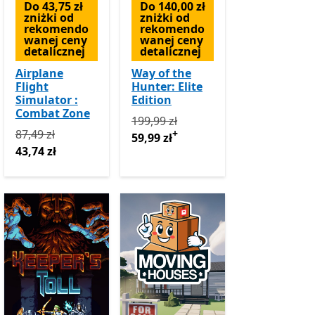
Do 43,75 zł
Do 140,00 zł
zniżki od
zniżki od
rekomendo
rekomendo
wanej ceny
wanej ceny
detalicznej
detalicznej
Airplane
Way of the
Flight
Hunter: Elite
Simulator :
Edition
Combat Zone
ł teraz 77,99 zł
Oferty zakupu w aplikacji
Pierwotnie 199,99 zł teraz 59,99 zł
O
199,99 zł
 zakupu w aplikacji
Pierwotnie 87,49 zł teraz 43,74 zł
87,49 zł
+
59,99 zł
43,74 zł