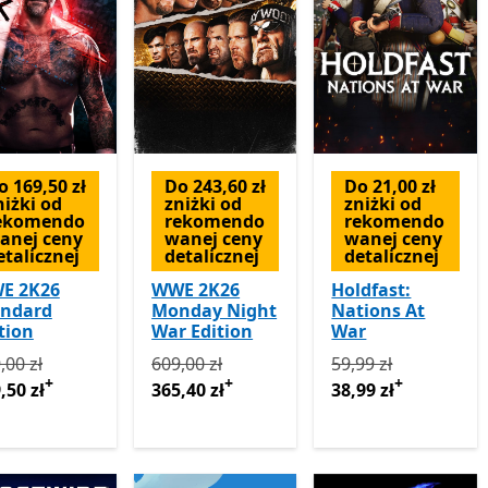
o 169,50 zł
Do 243,60 zł
Do 21,00 zł
niżki od
zniżki od
zniżki od
ekomendo
rekomendo
rekomendo
anej ceny
wanej ceny
wanej ceny
etalicznej
detalicznej
detalicznej
E 2K26
WWE 2K26
Holdfast:
andard
Monday Night
Nations At
tion
War Edition
War
rwotnie 339,00 zł teraz 169,50 zł
Pierwotnie 609,00 zł teraz 365,40 zł
Oferty zakupu w aplikacji
Pierwotnie 59,99 zł 
Oferty
,00 zł
609,00 zł
59,99 zł
+
+
+
,50 zł
365,40 zł
38,99 zł