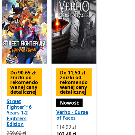
Do 90,65 zł
Do 11,50 zł
zniżki od
zniżki od
rekomendo
rekomendo
wanej ceny
wanej ceny
detalicznej
detalicznej
Street
Nowość
Fighter™ 6
Verho - Curse
Years 1-2
of Faces
Fighters
Edition
Pierwotnie 114,99 zł teraz 103,49 z
114,99 zł
ł teraz 32,49 zł
Oferty zakupu w aplikacji
Pierwotnie 259,00 zł teraz 168,35 zł
Oferty zakupu w aplik
259,00 zł
103,49 zł