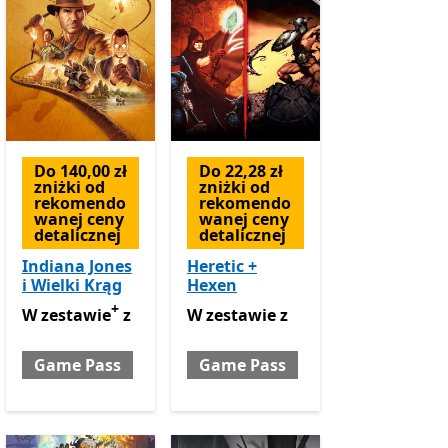
Do 140,00 zł
Do 22,28 zł
zniżki od
zniżki od
rekomendo
rekomendo
wanej ceny
wanej ceny
detalicznej
detalicznej
Indiana Jones
Heretic +
i Wielki Krąg
Hexen
+
W zestawie z Game Pass
W zestawie z Game Pass
Oferty zakupu w aplikacji
W zestawie
z
W zestawie
z
teraz 38,99 zł
 zakupu w aplikacji
Oferty zakupu w aplikacji
Game Pass
Game Pass