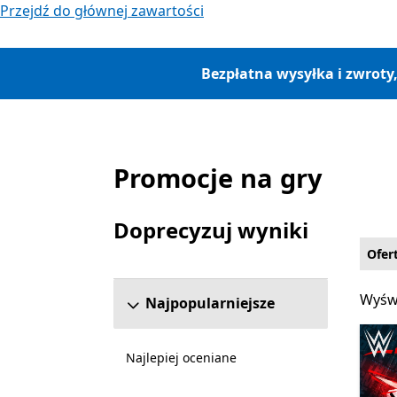
Przejdź do głównej zawartości
Bezpłatna wysyłka i zwroty
Promocje na gry
Lista Microsoft.com
Doprecyzuj wyniki
Pomiń sekcję uściślania wyników
Ofer
Wyświ
Wyświ
Najpopularniejsze
Najlepiej oceniane