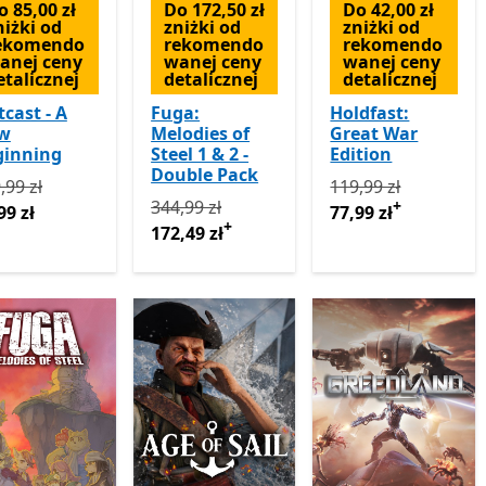
o 85,00 zł
Do 172,50 zł
Do 42,00 zł
niżki od
zniżki od
zniżki od
ekomendo
rekomendo
rekomendo
anej ceny
wanej ceny
wanej ceny
etalicznej
detalicznej
detalicznej
cast - A
Fuga:
Holdfast:
w
Melodies of
Great War
ginning
Steel 1 & 2 -
Edition
Double Pack
rwotnie 169,99 zł teraz 84,99 zł
Pierwotnie 119,99 z
,99 zł
119,99 zł
Pierwotnie 344,99 zł teraz 172,49 zł
Oferty
344,99 zł
+
99 zł
77,99 zł
+
172,49 zł