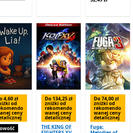
o 4,60 zł
Do 134,25 zł
Do 74,00 zł
niżki od
zniżki od
zniżki od
ekomendo
rekomendo
rekomendo
anej ceny
wanej ceny
wanej ceny
etalicznej
detalicznej
detalicznej
THE KING OF
Fuga:
owość
FIGHTERS XV
Melodies of