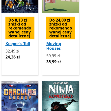
Do 8,13 zł
Do 24,00 zł
zniżki od
zniżki od
rekomendo
rekomendo
wanej ceny
wanej ceny
detalicznej
detalicznej
Keeper's Toll
Moving
Houses
teraz 41,99 zł
Pierwotnie 32,49 zł teraz 24,36 zł
32,49 zł
zakupu w aplikacji
Pierwotnie 59,99 zł teraz 35,99 zł
59,99 zł
24,36 zł
35,99 zł