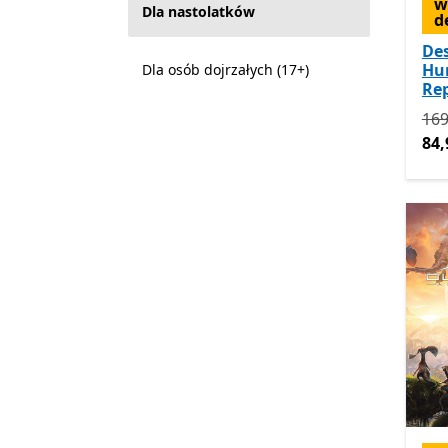
w
Dla nastolatków
d
Des
Hum
Dla osób dojrzałych (17+)
Re
Pie
169
84,