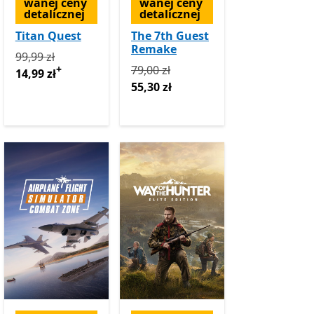
wanej ceny
wanej ceny
detalicznej
detalicznej
Titan Quest
The 7th Guest
Remake
Pierwotnie 99,99 zł teraz 14,99 zł
Oferty zakupu w aplikac
99,99 zł
Pierwotnie 79,00 zł teraz 55,30 zł
+
79,00 zł
14,99 zł
teraz 34,99 zł
55,30 zł