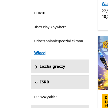
Wak
Pie
22,
HDR10
18,
Xbox Play Anywhere
Udostępnianie/podział ekranu
Więcej
Liczba graczy
ESRB
Dla wszystkich
D
z
r