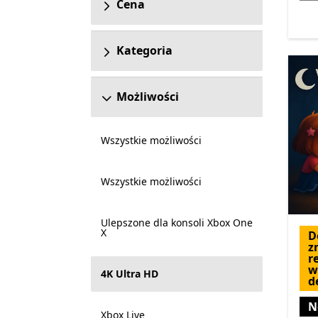
Cena
Kategoria
Możliwości
Wszystkie możliwości
Wszystkie możliwości
Ulepszone dla konsoli Xbox One
X
D
z
r
w
4K Ultra HD
d
N
Xbox Live