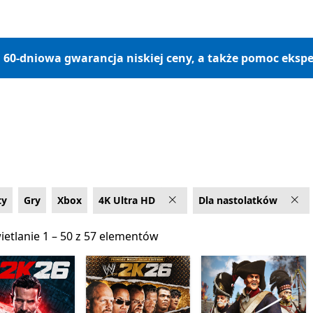
, 60-dniowa gwarancja niskiej ceny, a także pomoc ekspe
ty
Gry
Xbox
4K Ultra HD
Dla nastolatków
etlanie 1 – 50 z 57 elementów
etlanie 1 – 50 z 57 elementów