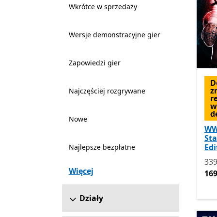
Wkrótce w sprzedaży
Wersje demonstracyjne gier
Zapowiedzi gier
D
z
Najczęściej rozgrywane
r
w
d
Nowe
WW
St
Edi
Najlepsze bezpłatne
Pie
339
Więcej
169
Działy