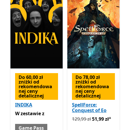
Do 60,00 zł
Do 78,00 zł
zniżki od
zniżki od
rekomendowa
rekomendowa
nej ceny
nej ceny
detalicznej
detalicznej
INDIKA
SpellForce:
Conquest of Eo
W zestawie z Game Pass
W zestawie
z
+
Pierwotnie 129,99 zł teraz 
129,99 zł
51,99 zł
Game Pass