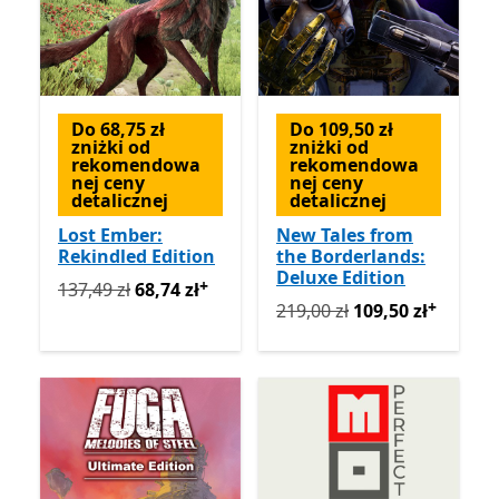
Do 68,75 zł
Do 109,50 zł
zniżki od
zniżki od
rekomendowa
rekomendowa
nej ceny
nej ceny
detalicznej
detalicznej
Lost Ember:
New Tales from
Rekindled Edition
the Borderlands:
Deluxe Edition
+
Pierwotnie 137,49 zł teraz 68,74 zł
Oferty zakupu w ap
137,49 zł
68,74 zł
+
Pierwotnie 219,00 zł teraz 
219,00 zł
109,50 zł