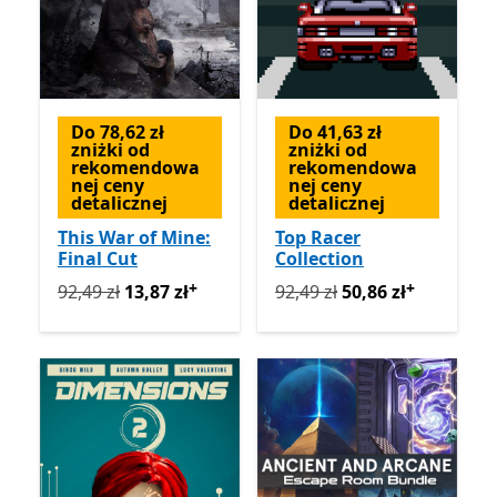
Do 78,62 zł
Do 41,63 zł
zniżki od
zniżki od
rekomendowa
rekomendowa
nej ceny
nej ceny
detalicznej
detalicznej
This War of Mine:
Top Racer
Final Cut
Collection
+
+
Pierwotnie 92,49 zł teraz 13,87 zł
Pierwotnie 92,49 zł teraz 5
Oferty zakupu w apl
92,49 zł
13,87 zł
92,49 zł
50,86 zł