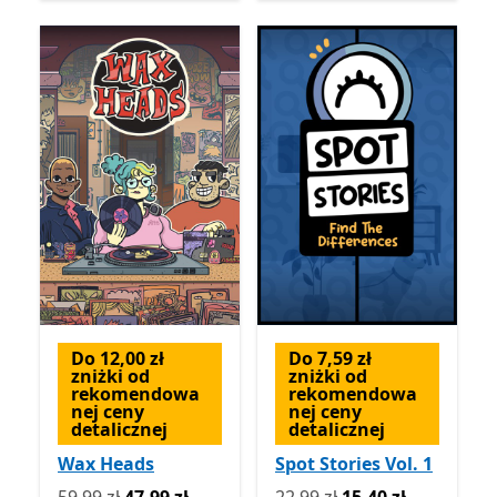
Do 12,00 zł
Do 7,59 zł
zniżki od
zniżki od
rekomendowa
rekomendowa
nej ceny
nej ceny
detalicznej
detalicznej
Wax Heads
Spot Stories Vol. 1
Pierwotnie 59,99 zł teraz 47,99 zł
Pierwotnie 22,99 zł teraz 1