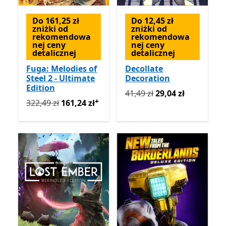
Do 161,25 zł
Do 12,45 zł
zniżki od
zniżki od
rekomendowa
rekomendowa
nej ceny
nej ceny
detalicznej
detalicznej
Fuga: Melodies of
Decollate
Steel 2 - Ultimate
Decoration
Edition
Pierwotnie 41,49 zł teraz 2
41,49 zł
29,04 zł
+
Pierwotnie 322,49 zł teraz 161,24 zł
Oferty zakupu w a
322,49 zł
161,24 zł