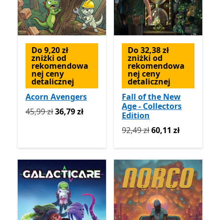
Do 9,20 zł
Do 32,38 zł
zniżki od
zniżki od
rekomendowa
rekomendowa
nej ceny
nej ceny
detalicznej
detalicznej
Acorn Avengers
Fall of the New
Age - Collectors
Pierwotnie 45,99 zł teraz 36,79 zł
45,99 zł
36,79 zł
Edition
Pierwotnie 92,49 zł teraz 6
92,49 zł
60,11 zł