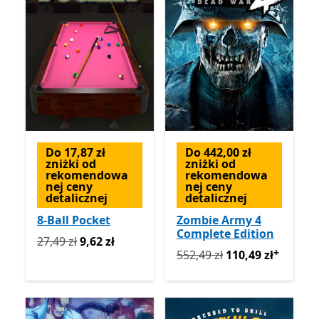
Do 17,87 zł
Do 442,00 zł
zniżki od
zniżki od
rekomendowa
rekomendowa
nej ceny
nej ceny
detalicznej
detalicznej
8-Ball Pocket
Zombie Army 4
Complete Edition
Pierwotnie 27,49 zł teraz 9,62 zł
27,49 zł
9,62 zł
+
Pierwotnie 552,49 zł teraz 
552,49 zł
110,49 zł