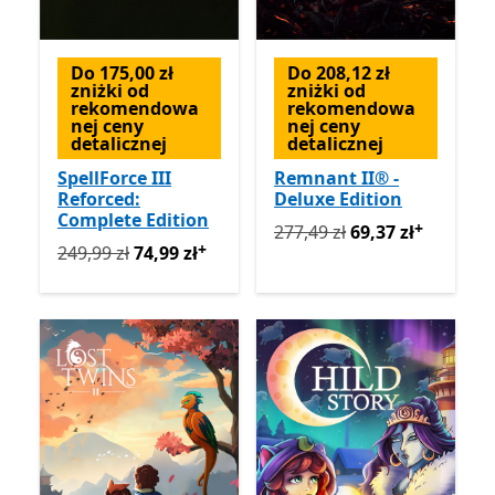
Do 175,00 zł
Do 208,12 zł
zniżki od
zniżki od
rekomendowa
rekomendowa
nej ceny
nej ceny
detalicznej
detalicznej
SpellForce III
Remnant II® -
Reforced:
Deluxe Edition
Complete Edition
+
Pierwotnie 277,49 zł teraz 
277,49 zł
69,37 zł
+
Pierwotnie 249,99 zł teraz 74,99 zł
Oferty zakupu w ap
249,99 zł
74,99 zł