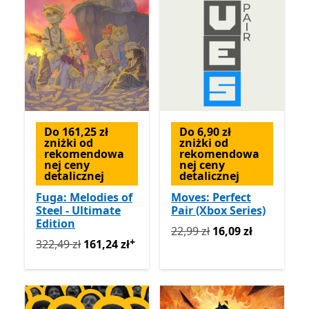
Do 161,25 zł
Do 6,90 zł
zniżki od
zniżki od
rekomendowa
rekomendowa
nej ceny
nej ceny
detalicznej
detalicznej
Fuga: Melodies of
Moves: Perfect
Steel - Ultimate
Pair (Xbox Series)
Edition
Pierwotnie 22,99 zł teraz 1
22,99 zł
16,09 zł
+
Pierwotnie 322,49 zł teraz 161,24 zł
Oferty zakupu w a
322,49 zł
161,24 zł