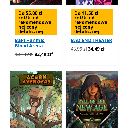
Do 55,00 zł
Do 11,50 zł
zniżki od
zniżki od
rekomendowa
rekomendowa
nej ceny
nej ceny
detalicznej
detalicznej
Baki Hanma:
BAD END THEATER
Blood Arena
Pierwotnie 45,99 zł teraz 3
45,99 zł
34,49 zł
+
Pierwotnie 137,49 zł teraz 82,49 zł
Oferty zakupu w ap
137,49 zł
82,49 zł