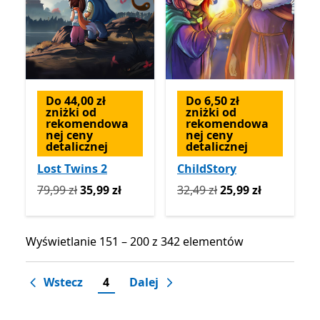
Do 44,00 zł
Do 6,50 zł
zniżki od
zniżki od
rekomendowa
rekomendowa
nej ceny
nej ceny
detalicznej
detalicznej
Lost Twins 2
ChildStory
Pierwotnie 79,99 zł teraz 35,99 zł
Pierwotnie 32,49 zł teraz 2
79,99 zł
35,99 zł
32,49 zł
25,99 zł
Wyświetlanie 151 – 200 z 342 elementów
Wyświetlanie 151 – 200 z 342 elementów
Wstecz
4
Dalej