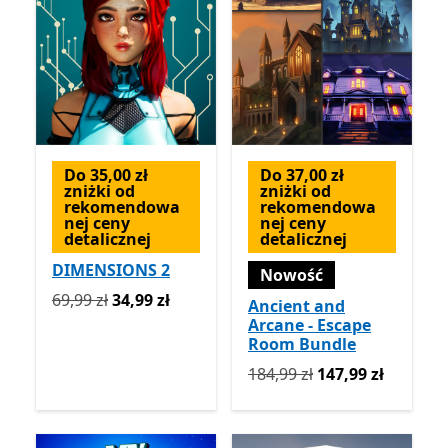
Do 35,00 zł
Do 37,00 zł
zniżki od
zniżki od
rekomendowa
rekomendowa
nej ceny
nej ceny
detalicznej
detalicznej
DIMENSIONS 2
Nowość
Pierwotnie 69,99 zł teraz 34,99 zł
69,99 zł
34,99 zł
Ancient and
Arcane - Escape
Room Bundle
Pierwotnie 184,99 zł teraz 
184,99 zł
147,99 zł