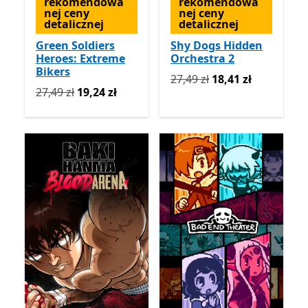
rekomendowa
rekomendowa
nej ceny
nej ceny
detalicznej
detalicznej
Green Soldiers
Shy Dogs Hidden
Heroes: Extreme
Orchestra 2
Bikers
Pierwotnie 27,49 zł teraz 1
27,49 zł
18,41 zł
Pierwotnie 27,49 zł teraz 19,24 zł
27,49 zł
19,24 zł