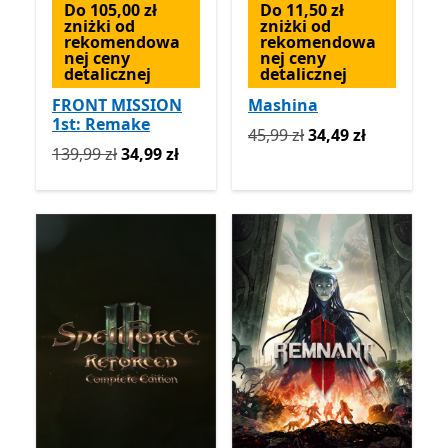
Do 105,00 zł
Do 11,50 zł
zniżki od
zniżki od
rekomendowa
rekomendowa
nej ceny
nej ceny
detalicznej
detalicznej
FRONT MISSION
Mashina
1st: Remake
Pierwotnie 45,99 zł teraz 3
45,99 zł
34,49 zł
Pierwotnie 139,99 zł teraz 34,99 zł
139,99 zł
34,99 zł