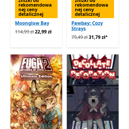
zniżki od
zniżki od
rekomendowa
rekomendowa
nej ceny
nej ceny
detalicznej
detalicznej
Moonglow Bay
Pawbay: Cozy
Strays
Pierwotnie 114,99 zł teraz 22,99 zł
114,99 zł
22,99 zł
+
Pierwotnie 79,49 zł teraz 3
79,49 zł
31,79 zł