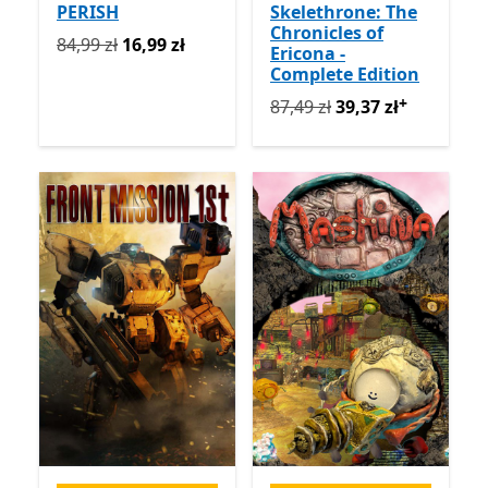
PERISH
Skelethrone: The
Chronicles of
Pierwotnie 84,99 zł teraz 16,99 zł
84,99 zł
16,99 zł
Ericona -
Complete Edition
+
Pierwotnie 87,49 zł teraz 3
87,49 zł
39,37 zł