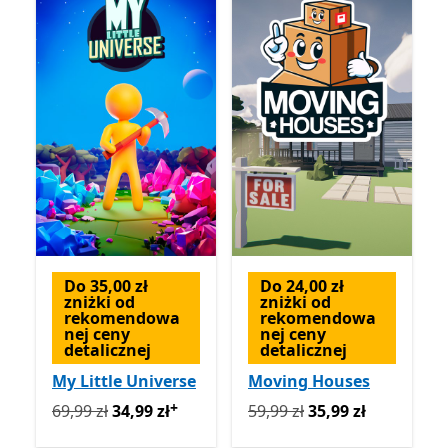
Do 35,00 zł
Do 24,00 zł
zniżki od
zniżki od
rekomendowa
rekomendowa
nej ceny
nej ceny
detalicznej
detalicznej
My Little Universe
Moving Houses
+
Pierwotnie 69,99 zł teraz 34,99 zł
Pierwotnie 59,99 zł teraz 3
Oferty zakupu w apl
69,99 zł
34,99 zł
59,99 zł
35,99 zł