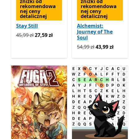
zniżki od
zniżki od
rekomendowa
rekomendowa
nej ceny
nej ceny
detalicznej
detalicznej
Stay Still
Alchemist:
Journey of The
Pierwotnie 45,99 zł teraz 27,59 zł
45,99 zł
27,59 zł
Soul
Pierwotnie 54,99 zł teraz 4
54,99 zł
43,99 zł