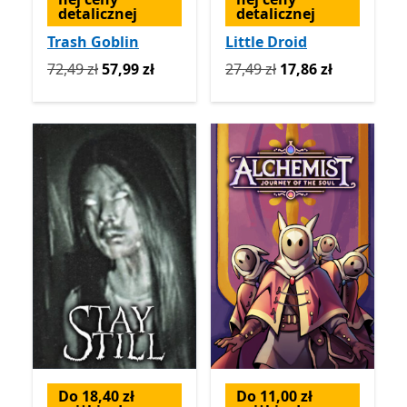
detalicznej
detalicznej
Trash Goblin
Little Droid
Pierwotnie 72,49 zł teraz 57,99 zł
Pierwotnie 27,49 zł teraz 1
72,49 zł
57,99 zł
27,49 zł
17,86 zł
Do 18,40 zł
Do 11,00 zł