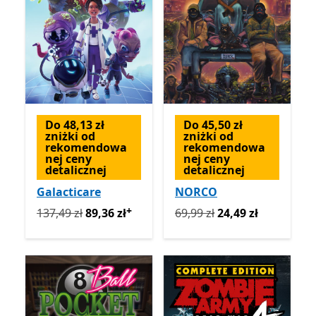
Do 48,13 zł
Do 45,50 zł
zniżki od
zniżki od
rekomendowa
rekomendowa
nej ceny
nej ceny
detalicznej
detalicznej
Galacticare
NORCO
+
Pierwotnie 137,49 zł teraz 89,36 zł
Pierwotnie 69,99 zł teraz 2
Oferty zakupu w ap
137,49 zł
89,36 zł
69,99 zł
24,49 zł