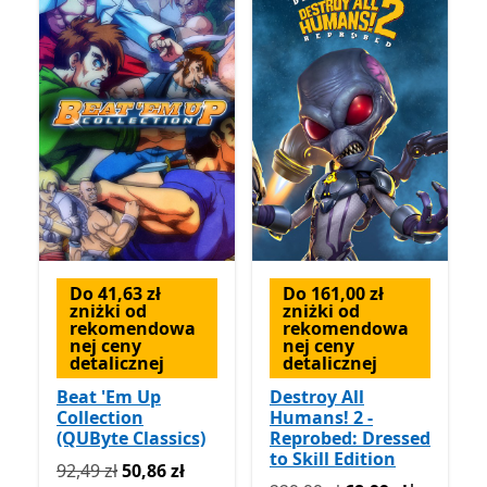
Do 41,63 zł
Do 161,00 zł
zniżki od
zniżki od
rekomendowa
rekomendowa
nej ceny
nej ceny
detalicznej
detalicznej
Beat 'Em Up
Destroy All
Collection
Humans! 2 -
(QUByte Classics)
Reprobed: Dressed
to Skill Edition
Pierwotnie 92,49 zł teraz 50,86 zł
92,49 zł
50,86 zł