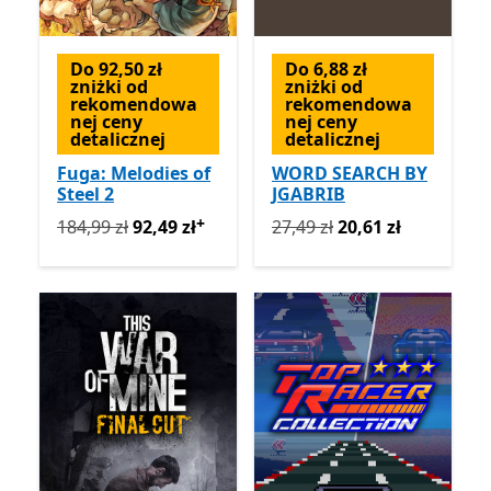
Do 92,50 zł
Do 6,88 zł
zniżki od
zniżki od
rekomendowa
rekomendowa
nej ceny
nej ceny
detalicznej
detalicznej
Fuga: Melodies of
WORD SEARCH BY
Steel 2
JGABRIB
+
Pierwotnie 184,99 zł teraz 92,49 zł
Pierwotnie 27,49 zł teraz 2
Oferty zakupu w ap
184,99 zł
92,49 zł
27,49 zł
20,61 zł