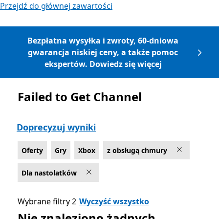
Przejdź do głównej zawartości
Bezpłatna wysyłka i zwroty, 60-dniowa
gwarancja niskiej ceny, a także pomoc
ekspertów. Dowiedz się więcej
Failed to Get Channel
Lista Microsoft.com
Doprecyzuj wyniki
Oferty
Gry
Xbox
z obsługą chmury
Dla nastolatków
Wybrane filtry 2
Wyczyść wszystko
Nie znaleziono żadnych