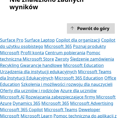
wyników
Powrót do góry
Surface Pro
Surface Laptop
Copilot dla organizacji
Copilot
do użytku osobistego
Microsoft 365
Poznaj produkty
Microsoft
Profil konta
Centrum pobierania
Pomoc
techniczna Microsoft Store
Zwroty
Śledzenie zamówienia
Recykling
Gwarancje handlowe
Microsoft Education
Urządzenia dla instytucji edukacyjnych
Microsoft Teams
dla Instytucji Edukacyjnych
Microsoft 365 Education
Office
Education
Szkolenia i możliwości rozwoju dla nauczycieli
Oferty dla uczniów i rodziców
Azure dla uczniów
Microsoft AI
Rozwiązania zabezpieczające firmy Microsoft
Azure
Dynamics 365
Microsoft 365
Microsoft Advertising
Microsoft 365 Copilot
Microsoft Teams
Deweloper
Microsoft
Microsoft Learn
Pomoc techniczna do aplikacji z