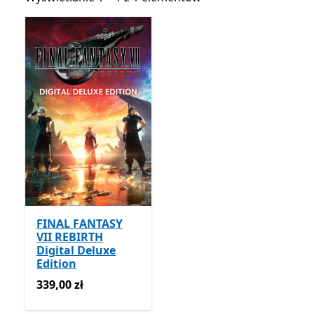
FINAL FANTASY
VII REBIRTH
Digital Deluxe
Edition
339,00 zł
339,00 zł