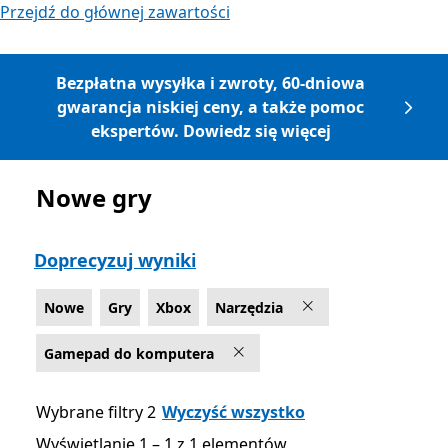
Przejdź do głównej zawartości
Bezpłatna wysyłka i zwroty, 60-dniowa
gwarancja niskiej ceny, a także pomoc
ekspertów. Dowiedz się więcej
Nowe gry
Lista Microsoft.com
Doprecyzuj wyniki
Nowe
Gry
Xbox
Narzędzia
Gamepad do komputera
Wybrane filtry 2
Wyczyść wszystko
Wyświetlanie 1 – 1 z 1 elementów
Wyświetlanie 1 – 1 z 1 elementów