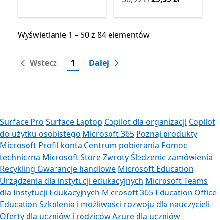
Wyświetlanie 1 – 50 z 84 elementów
Wyświetlanie 1 – 50 z 84 elementów
Wstecz
1
Dalej
Surface Pro
Surface Laptop
Copilot dla organizacji
Copilot
do użytku osobistego
Microsoft 365
Poznaj produkty
Microsoft
Profil konta
Centrum pobierania
Pomoc
techniczna Microsoft Store
Zwroty
Śledzenie zamówienia
Recykling
Gwarancje handlowe
Microsoft Education
Urządzenia dla instytucji edukacyjnych
Microsoft Teams
dla Instytucji Edukacyjnych
Microsoft 365 Education
Office
Education
Szkolenia i możliwości rozwoju dla nauczycieli
Oferty dla uczniów i rodziców
Azure dla uczniów