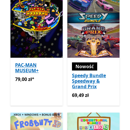
PAC-MAN
Nowość
MUSEUM+
Speedy Bundle
+
79,00 zł
Oferty zakupu w aplikacji
79,00 zł
Speedway &
Grand Prix
69,49 zł
69,49 zł