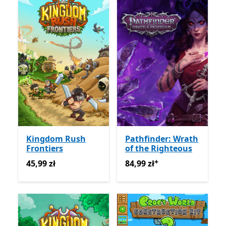
Kingdom Rush
Pathfinder: Wrath
Frontiers
of the Righteous
+
45,99 zł
84,99 zł
Oferty zakupu w ap
45,99 zł
84,99 zł