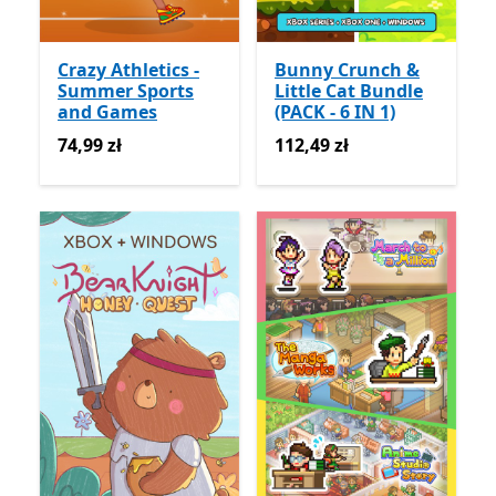
Crazy Athletics -
Bunny Crunch &
Summer Sports
Little Cat Bundle
and Games
(PACK - 6 IN 1)
74,99 zł
112,49 zł
74,99 zł
112,49 zł