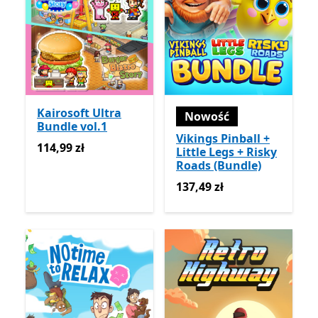
Kairosoft Ultra
Nowość
Bundle vol.1
Vikings Pinball +
114,99 zł
114,99 zł
Little Legs + Risky
Roads (Bundle)
137,49 zł
137,49 zł