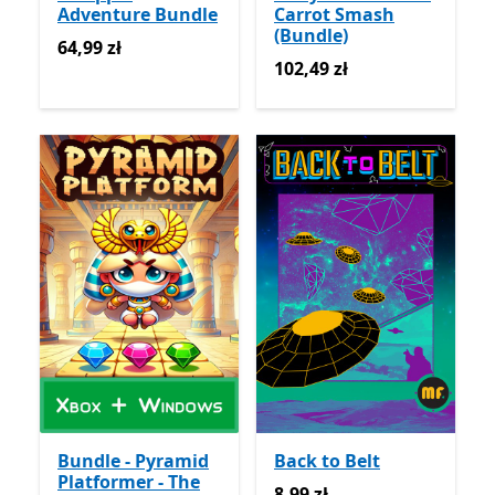
Adventure Bundle
Carrot Smash
(Bundle)
64,99 zł
64,99 zł
102,49 zł
102,49 zł
Bundle - Pyramid
Back to Belt
Platformer - The
8,99 zł
8,99 zł