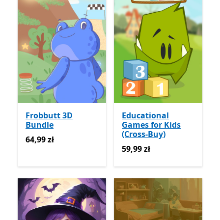
Frobbutt 3D
Educational
Bundle
Games for Kids
(Cross-Buy)
64,99 zł
64,99 zł
59,99 zł
59,99 zł