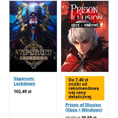
Vaporum:
Do 7,40 zł
Lockdown
zniżki od
rekomendowa
102,49 zł
102,49 zł
nej ceny
detalicznej
Prison of Illusion
(Xbox + Windows)
Pierwotnie 36,99 zł teraz 2
36,99 zł
29,59 zł