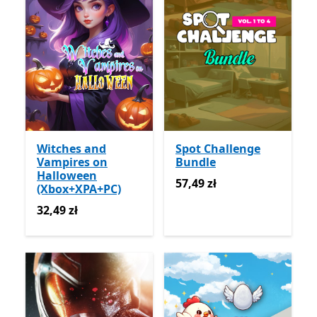
Witches and
Spot Challenge
Vampires on
Bundle
Halloween
57,49 zł
57,49 zł
(Xbox+XPA+PC)
32,49 zł
32,49 zł