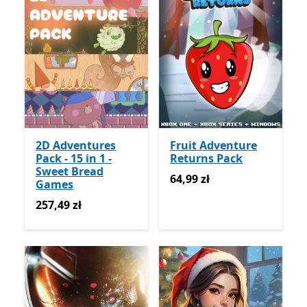
2D Adventures
Fruit Adventure
Pack - 15 in 1 -
Returns Pack
Sweet Bread
64,99 zł
64,99 zł
Games
257,49 zł
257,49 zł