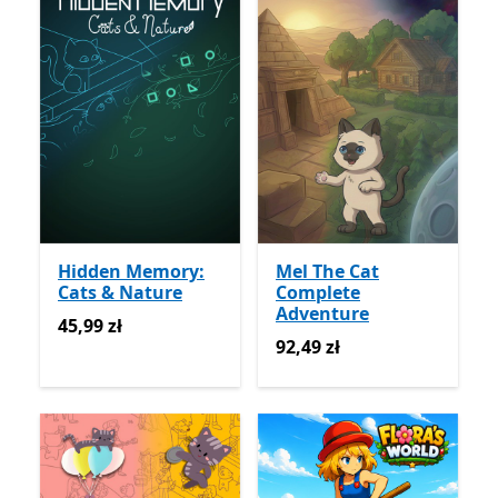
Hidden Memory:
Mel The Cat
Cats & Nature
Complete
Adventure
45,99 zł
45,99 zł
92,49 zł
92,49 zł