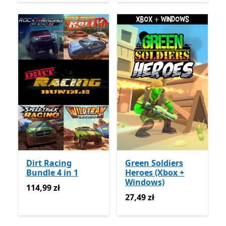
Dirt Racing
Green Soldiers
Bundle 4 in 1
Heroes (Xbox +
Windows)
114,99 zł
114,99 zł
27,49 zł
27,49 zł