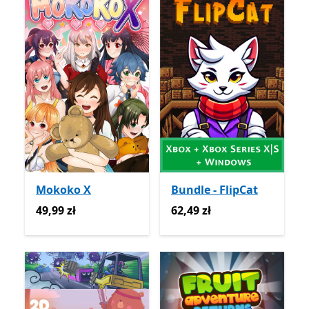
Mokoko X
Bundle - FlipCat
49,99 zł
62,49 zł
49,99 zł
62,49 zł