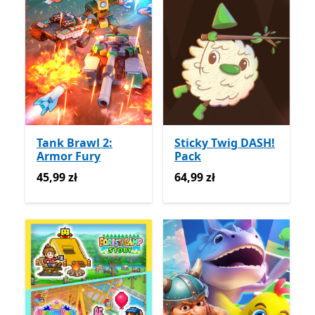
Tank Brawl 2:
Sticky Twig DASH!
Armor Fury
Pack
45,99 zł
64,99 zł
45,99 zł
64,99 zł