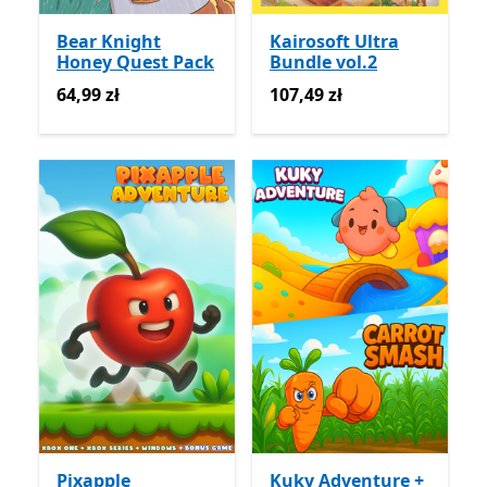
Bear Knight
Kairosoft Ultra
Honey Quest Pack
Bundle vol.2
64,99 zł
107,49 zł
64,99 zł
107,49 zł
Pixapple
Kuky Adventure +