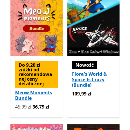
Do 9,20 zł
Nowość
zniżki od
Flora's World &
rekomendowa
nej ceny
Space Is Crazy
detalicznej
(Bundle)
Meow Moments
109,99 zł
109,99 zł
Bundle
Pierwotnie 45,99 zł teraz 36,79 zł
45,99 zł
36,79 zł