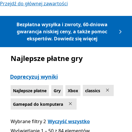
Przejdź do głównej zawartości
Bezpłatna wysyłka i zwroty, 60-dniowa
gwarancja niskiej ceny, a także pomoc
ekspertów. Dowiedz się więcej
Najlepsze płatne gry
Lista Microsoft.com
Doprecyzuj wyniki
Najlepsze płatne
Gry
Xbox
classics
Gamepad do komputera
Wybrane filtry 2
Wyczyść wszystko
Wyświetlanie 1 – 50 z 84 elementów
Wyświetlanie 1 – 50 z 84 elementów