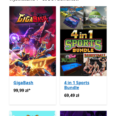
GigaBash
4 in 1 Sports
Bundle
+
99,99 zł
Oferty zakupu w aplikacji
99,99 zł
69,49 zł
69,49 zł