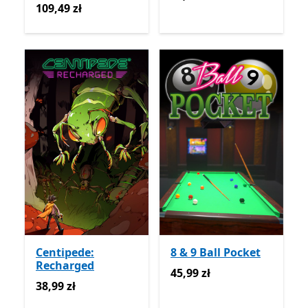
109,49 zł
109,49 zł
Centipede:
8 & 9 Ball Pocket
Recharged
45,99 zł
45,99 zł
38,99 zł
38,99 zł