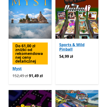
Sports & Wild
Do 61,00 zł
Pinball
zniżki od
rekomendowa
54,99 zł
54,99 zł
nej ceny
detalicznej
Myst
Pierwotnie 152,49 zł teraz 91,49 zł
152,49 zł
91,49 zł