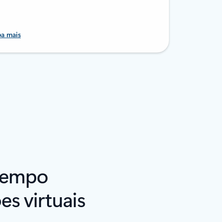
ba mais
 tempo
s virtuais