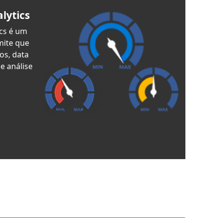
lytics
cs é um
mite que
os, data
e análise