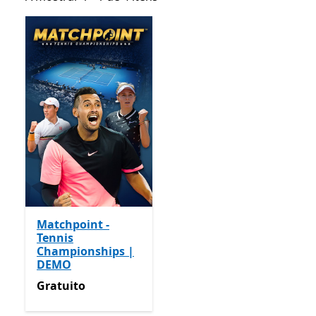
Matchpoint -
Tennis
Championships |
DEMO
Gratuito
Gratuito