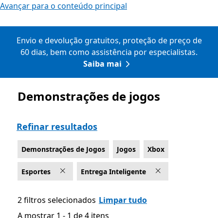
Avançar para o conteúdo principal
Envio e devolução gratuitos, proteção de preço de
60 dias, bem como assistência por especialistas.
Saiba mai
Demonstrações de jogos
Lista Microsoft.com
Refinar resultados
Demonstrações de Jogos
Jogos
Xbox
Esportes
Entrega Inteligente
2 filtros selecionados
Limpar tudo
A mostrar 1 - 1 de 4 itens
A mostrar 1 - 1 de 4 itens