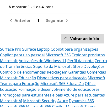
A mostrar 1 - 1 de 4 itens
A mostrar 1 - 1 de 4 itens
Anterior
1
Seguinte
Voltar ao início
Surface Pro
Surface Laptop
Copilot para organizações
Copilot para uso pessoal
Microsoft 365
Explorar produtos
Microsoft
Aplicações do Windows 11
Perfil da conta
Centro
de Transferências
Suporte da Microsoft Store
Devoluções
Controlo de encomendas
Reciclagem
Garantias Comercias
Microsoft Educação
Dispositivos para educação
Microsoft
Teams para Educação
Microsoft 365 Educação
Office
Educação
Formação e desenvolvimento de educadores
Promoções para estudantes e pais
Azure para estudantes
Microsoft AI
Microsoft Security
Azure
Dynamics 365
Microsoft 365
Microsoft 365 Copilot
Microsoft Teams