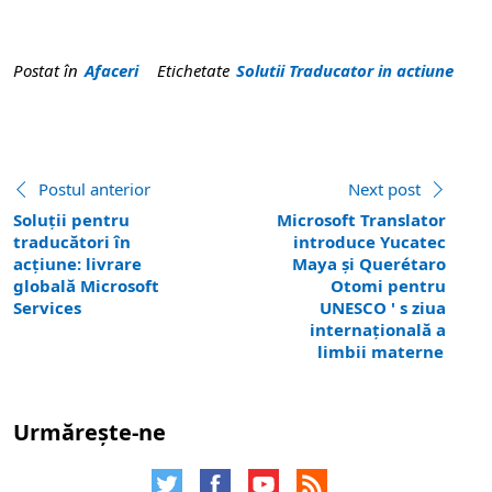
Postat în
Afaceri
Etichetate
Solutii Traducator in actiune
Vezi mai multe postări
Postul anterior
:
Next post
:
Soluții pentru
Microsoft Translator
traducători în
introduce Yucatec
acțiune: livrare
Maya și Querétaro
globală Microsoft
Otomi pentru
Services
UNESCO ' s ziua
internațională a
limbii materne
Urmărește-ne