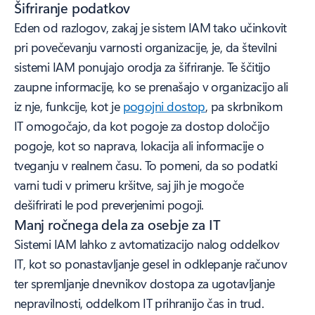
Šifriranje podatkov
Eden od razlogov, zakaj je sistem IAM tako učinkovit
pri povečevanju varnosti organizacije, je, da številni
sistemi IAM ponujajo orodja za šifriranje. Te ščitijo
zaupne informacije, ko se prenašajo v organizacijo ali
iz nje, funkcije, kot je
pogojni dostop
, pa skrbnikom
IT omogočajo, da kot pogoje za dostop določijo
pogoje, kot so naprava, lokacija ali informacije o
tveganju v realnem času. To pomeni, da so podatki
varni tudi v primeru kršitve, saj jih je mogoče
dešifrirati le pod preverjenimi pogoji.
Manj ročnega dela za osebje za IT
Sistemi IAM lahko z avtomatizacijo nalog oddelkov
IT, kot so ponastavljanje gesel in odklepanje računov
ter spremljanje dnevnikov dostopa za ugotavljanje
nepravilnosti, oddelkom IT prihranijo čas in trud.