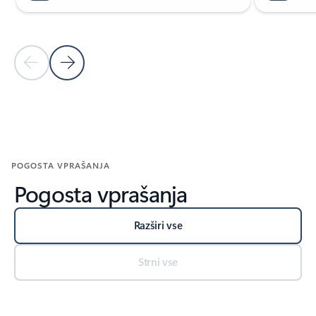
Prejšnji diapozitiv
Naslednji diapozitiv
Nazaj na razdelek sorodnih izdelkov
POGOSTA VPRAŠANJA
Pogosta vprašanja
Razširi vse
Strni vse