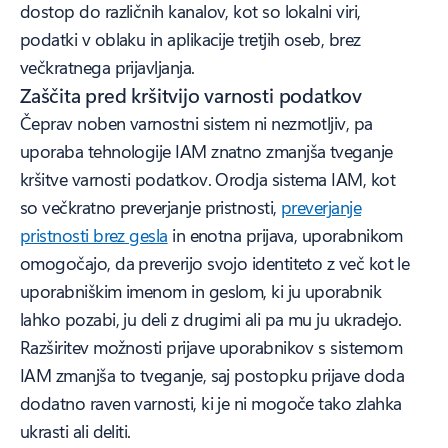
dostop do različnih kanalov, kot so lokalni viri,
podatki v oblaku in aplikacije tretjih oseb, brez
večkratnega prijavljanja.
Zaščita pred kršitvijo varnosti podatkov
Čeprav noben varnostni sistem ni nezmotljiv, pa
uporaba tehnologije IAM znatno zmanjša tveganje
kršitve varnosti podatkov. Orodja sistema IAM, kot
so večkratno preverjanje pristnosti,
preverjanje
pristnosti brez gesla
in enotna prijava, uporabnikom
omogočajo, da preverijo svojo identiteto z več kot le
uporabniškim imenom in geslom, ki ju uporabnik
lahko pozabi, ju deli z drugimi ali pa mu ju ukradejo.
Razširitev možnosti prijave uporabnikov s sistemom
IAM zmanjša to tveganje, saj postopku prijave doda
dodatno raven varnosti, ki je ni mogoče tako zlahka
ukrasti ali deliti.