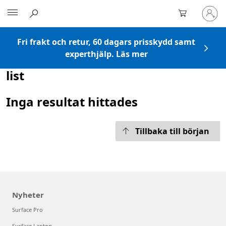
Logga
Microsoft
in
på
ditt
Fri frakt och retur, 60 dagars prisskydd samt
konto
experthjälp. Läs mer
list
Inga resultat hittades
Tillbaka till början
Nyheter
Surface Pro
Surface Laptop